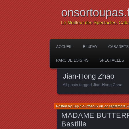
onsortoupas.f
Le Meilleur des Spectacles, Caba
ACCUEIL
BLURAY
CABARETS
PARC DE LOISIRS
SPECTACLES
Jian-Hong Zhao
All posts tagged Jian-Hong Zhao
Posted by
Guy Courtheoux
on
22 septembre 
MADAME BUTTERFLY
Bastille