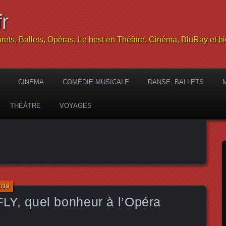
r
rets, Ballets, Opéras, Le best en Théâtre, Cinéma, BluRay et bi
CINEMA
COMÉDIE MUSICALE
DANSE, BALLETS
THÉÂTRE
VOYAGES
2019
, quel bonheur à l’Opéra