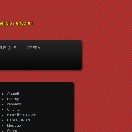
en plus encore !
MUSIQUE
OPÉRA
Accueil
BluRay
cabarets
Cinema
comédie musicale
Danse, Ballets
Musique
Opéra