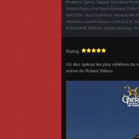
Posted in:
Opéra
. Tagged:
Ana Maria Marti
Dmytro Popov
,
Eve‑Maud Hubeaux
,
Frida 
GIACOSA
,
Guy Courthéoux
,
Hyoung‑Min O
Agnoloni
,
Laurent Naouri
,
LUIGI ILLICA
,
Ma
RODOLPHE BRIAND
,
Sylvie Delaunay
,
To
Rating:
Un des opéras les plus célèbres du ré
scène de Robert Wilson