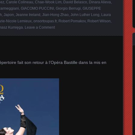
nez
,
Carole Colineau
,
Chae‑Wook Lim
,
David Belasco
,
Dinara Alieva
,
Parmeggiani
,
GIACOMO PUCCINI
,
Giorgio Berrugi
,
GIUSEPPE
h
,
Japon
,
Jeanne Ireland
,
Jian-Hong Zhao
,
John Luther Long
,
Laura
rie‑Nicole Lemieux
,
onsortoupas.fr
,
Robert Pomakov
,
Robert Wilson
,
masz Kumięga
.
Leave a Comment
pertoire fait son retour à l’Opéra Bastille dans la mis en