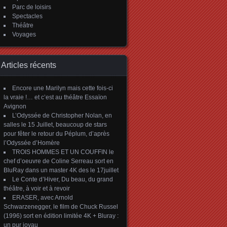
Parc de loisirs
Spectacles
Théâtre
Voyages
Articles récents
Encore une Marilyn mais cette fois-ci
la vraie !… et c’est au théâtre Essaïon
Avignon
L’Odyssée de Christopher Nolan, en
salles le 15 Juillet, beaucoup de stars
pour fêter le retour du Péplum, d’après
l’Odyssée d’Homère
TROIS HOMMES ET UN COUFFIN le
chef d’oeuvre de Coline Serreau sort en
BluRay dans un master 4K des le 17juillet
Le Conte d’Hiver, Du beau, du grand
théâtre, à voir et à revoir
ERASER, avec Arnold
Schwarzenegger, le film de Chuck Russel
(1996) sort en édition limitée 4K + Bluray :
un pur joyau