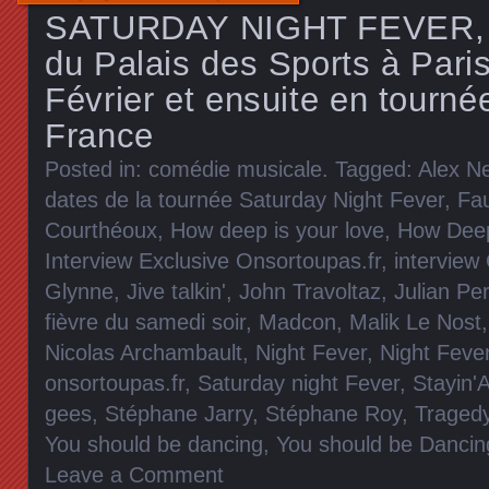
SATURDAY NIGHT FEVER, s
du Palais des Sports à Paris
Février et ensuite en tourné
France
Posted in:
comédie musicale
. Tagged:
Alex Ne
dates de la tournée Saturday Night Fever
,
Fa
Courthéoux
,
How deep is your love
,
How Deep
Interview Exclusive Onsortoupas.fr
,
interview
Glynne
,
Jive talkin'
,
John Travoltaz
,
Julian Pe
fièvre du samedi soir
,
Madcon
,
Malik Le Nost
Nicolas Archambault
,
Night Fever
,
Night Feve
onsortoupas.fr
,
Saturday night Fever
,
Stayin'A
gees
,
Stéphane Jarry
,
Stéphane Roy
,
Traged
You should be dancing
,
You should be Danci
Leave a Comment