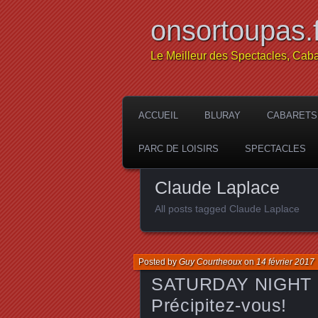
onsortoupas.f
Le Meilleur des Spectacles, Caba
ACCUEIL
BLURAY
CABARETS
PARC DE LOISIRS
SPECTACLES
Claude Laplace
All posts tagged Claude Laplace
Posted by
Guy Courtheoux
on
14 février 2017
SATURDAY NIGHT FE
Précipitez-vous!