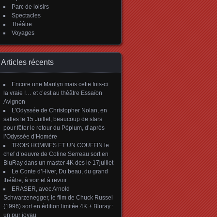
Parc de loisirs
Spectacles
Théâtre
Voyages
Articles récents
Encore une Marilyn mais cette fois-ci
la vraie !… et c’est au théâtre Essaïon
Avignon
L’Odyssée de Christopher Nolan, en
salles le 15 Juillet, beaucoup de stars
pour fêter le retour du Péplum, d’après
l’Odyssée d’Homère
TROIS HOMMES ET UN COUFFIN le
chef d’oeuvre de Coline Serreau sort en
BluRay dans un master 4K des le 17juillet
Le Conte d’Hiver, Du beau, du grand
théâtre, à voir et à revoir
ERASER, avec Arnold
Schwarzenegger, le film de Chuck Russel
(1996) sort en édition limitée 4K + Bluray :
un pur joyau