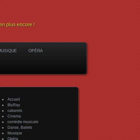
en plus encore !
MUSIQUE
OPÉRA
Accueil
BluRay
cabarets
Cinema
comédie musicale
Danse, Ballets
Musique
Opéra