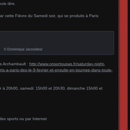
uïe dire.
ar cette Fièvre du Samedi soir, qui se produits à Paris
© Dominique Jacovides/
as Archambault :
http://www.onsortoupas.fr/saturday-night-
rts-a-paris-des-le-9-fevrier-et-ensuite-en-tournee-dans-toute-
oir à 20h00, samedi: 15h00 et 20h30, dimanche 15h00 et
des sports ou par Internet