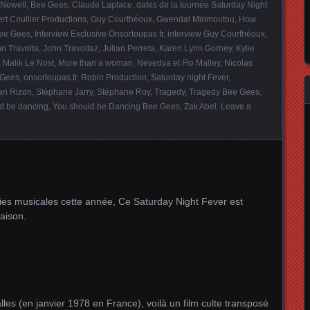
 Newell
,
Bee Gees
,
Claude Laplace
,
dates de la tournée Saturday Night
ert Coullier Productions
,
Guy Courthéoux
,
Gwendal Mirimoutou
,
How
Bee Gees
,
Interview Exclusive Onsortoupas.fr
,
interview Guy Courthéoux
,
n Travolta
,
John Travoltaz
,
Julian Perreta
,
Karen Lynn Gorney
,
Kylie
,
Malik Le Nost
,
More than a woman
,
Nevedya et Flo Malley
,
Nicolas
 Gees
,
onsortoupas.fr
,
Robin Production
,
Saturday night Fever
,
an Rizon
,
Stéphane Jarry
,
Stéphane Roy
,
Tragedy
,
Tragedy Bee Gees
,
d be dancing
,
You should be Dancing Bee Gees
,
Zak Abel
.
Leave a
ies musicales cette année, Ce Saturday Night Fever est
saison.
les (en janvier 1978 en France), voilà un film culte transposé