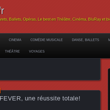
r
rets, Ballets, Opéras, Le best en Théâtre, Cinéma, BluRay et bi
CINEMA
COMÉDIE MUSICALE
DANSE, BALLETS
THÉÂTRE
VOYAGES
VER, une réussite totale!