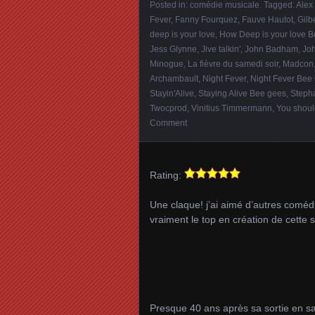
Posted in:
comédie musicale
. Tagged:
Alex
Fever
,
Fanny Fourquez
,
Fauve Hautot
,
Gilb
deep is your love
,
How Deep is your love 
Jess Glynne
,
Jive talkin'
,
John Badham
,
Joh
Minogue
,
La fièvre du samedi soir
,
Madcon
Archambault
,
Night Fever
,
Night Fever Bee
Stayin'Alive
,
Staying Alive Bee gees
,
Steph
Twocprod
,
Vinitius Timmermann
,
You shoul
Comment
Rating:
Une claque! j’ai aimé d’autres coméd
vraiment le top en création de cette 
Presque 40 ans après sa sortie en sal