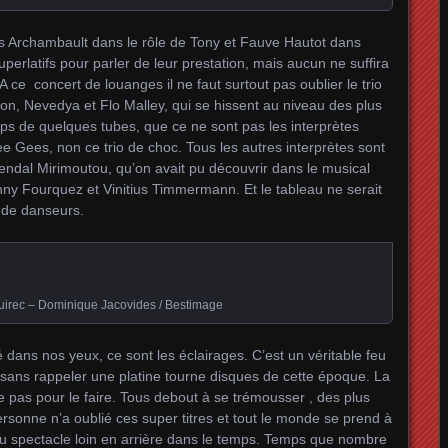
as Archambault dans le rôle de Tony et Fauve Hautot dans
perlatifs pour parler de leur prestation, mais aucun ne suffira
A ce concert de louanges il ne faut surtout pas oublier le trio
zon, Nevedya et Flo Malley, qui se hissent au niveau des plus
mps de quelques tubes, que ce ne sont pas les interprètes
ee Gees, non ce trio de choc. Tous les autres interprètes sont
ndal Mirimoutou, qu’on avait pu découvrir dans le musical
anny Fourquez et Vinitius Timmermann. Et le tableau ne serait
 de danseurs.
irec – Dominique Jacovides / Bestimage
é dans nos yeux, ce sont les éclairages. C’est un véritable feu
s sans rappeler une platine tourne disques de cette époque. La
e pas pour le faire. Tous debout à se trémousser , des plus
sonne n’a oublié ces super titres et tout le monde se prend à
du spectacle loin en arrière dans le temps. Temps que nombre