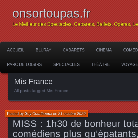
onsortoupas.fr
Le Meilleur des Spectacles, Cabarets, Ballets, Opéras, L
ACCUEIL
BLURAY
CABARETS
CINEMA
COMÉD
PARC DE LOISIRS
SPECTACLES
THÉÂTRE
VOYAG
Mis France
All posts tagged Mis France
Posted by
Guy Courtheoux
on
21 octobre 2020
MISS : 1h30 de bonheur tota
comédiens plus qu’épatants