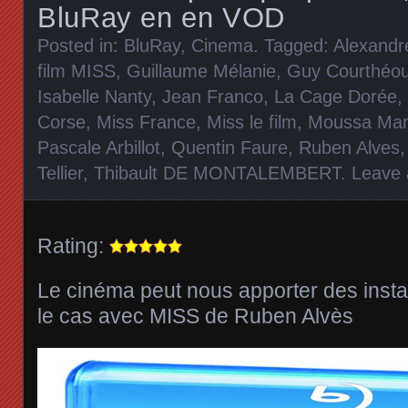
BluRay en en VOD
Posted in:
BluRay
,
Cinema
. Tagged:
Alexandr
film MISS
,
Guillaume Mélanie
,
Guy Courthéo
Isabelle Nanty
,
Jean Franco
,
La Cage Dorée
,
Corse
,
Miss France
,
Miss le film
,
Moussa Man
Pascale Arbillot
,
Quentin Faure
,
Ruben Alves
Tellier
,
Thibault DE MONTALEMBERT
.
Leave
Rating:
Le cinéma peut nous apporter des insta
le cas avec MISS de Ruben Alvès