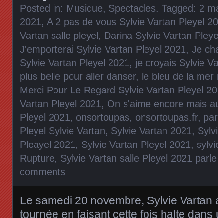
Posted in:
Musique
,
Spectacles
. Tagged:
2 ma
2021
,
A 2 pas de vous Sylvie Vartan Pleyel 2
Vartan salle pleyel
,
Darina Sylvie Vartan Pley
J'emporterai Sylvie Vartan Pleyel 2021
,
Je ch
Sylvie Vartan Pleyel 2021
,
je croyais Sylvie V
plus belle pour aller danser
,
le bleu de la mer 
Merci Pour Le Regard Sylvie Vartan Pleyel 2
Vartan Pleyel 2021
,
On s'aime encore mais au
Pleyel 2021
,
onsortoupas
,
onsortoupas.fr
,
par
Pleyel Sylvie Vartan
,
Sylvie Vartan 2021
,
Sylv
Pleayel 2021
,
Sylvie Vartan Pleyel 2021
,
sylv
Rupture
,
Sylvie Vartan salle Pleyel 2021 parle
comments
Le samedi 20 novembre, Sylvie Vartan a
tournée en faisant cette fois halte dan