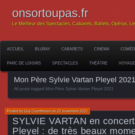
onsortoupas.fr
Le Meilleur des Spectacles, Cabarets, Ballets, Opéras, L
ACCUEIL
BLURAY
CABARETS
CINEMA
COMÉD
PARC DE LOISIRS
SPECTACLES
THÉÂTRE
VOYAG
Mon Père Sylvie Vartan Pleyel 202
All posts tagged Mon Père Sylvie Vartan Pleyel 2021
Posted by
Guy Courtheoux
on
22 novembre 2021
SYLVIE VARTAN en concert à
Pleyel : de très beaux mome