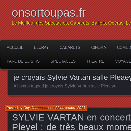
onsortoupas.fr
Le Meilleur des Spectacles, Cabarets, Ballets, Opéras, L
ACCUEIL
BLURAY
CABARETS
CINEMA
COMÉD
PARC DE LOISIRS
SPECTACLES
THÉÂTRE
VOYAG
je croyais Sylvie Vartan salle Pleae
All posts tagged je croyais Sylvie Vartan salle Pleaeyel
Posted by
Guy Courtheoux
on
22 novembre 2021
SYLVIE VARTAN en concert à
Pleyel : de très beaux mome