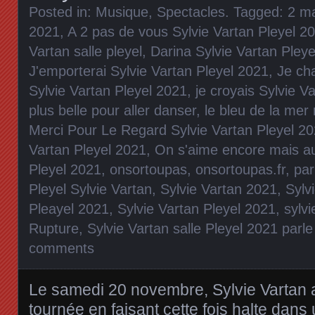
Posted in:
Musique
,
Spectacles
. Tagged:
2 ma
2021
,
A 2 pas de vous Sylvie Vartan Pleyel 2
Vartan salle pleyel
,
Darina Sylvie Vartan Pley
J'emporterai Sylvie Vartan Pleyel 2021
,
Je ch
Sylvie Vartan Pleyel 2021
,
je croyais Sylvie V
plus belle pour aller danser
,
le bleu de la mer 
Merci Pour Le Regard Sylvie Vartan Pleyel 2
Vartan Pleyel 2021
,
On s'aime encore mais au
Pleyel 2021
,
onsortoupas
,
onsortoupas.fr
,
par
Pleyel Sylvie Vartan
,
Sylvie Vartan 2021
,
Sylv
Pleayel 2021
,
Sylvie Vartan Pleyel 2021
,
sylv
Rupture
,
Sylvie Vartan salle Pleyel 2021 parle
comments
Le samedi 20 novembre, Sylvie Vartan a
tournée en faisant cette fois halte dan