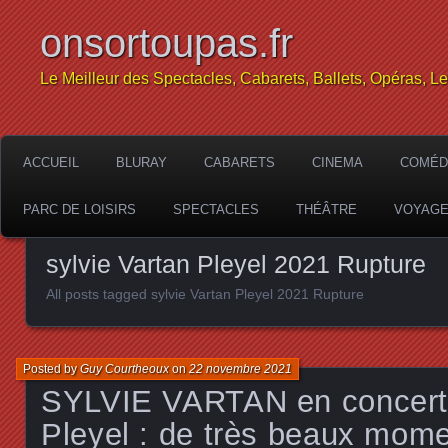
onsortoupas.fr
Le Meilleur des Spectacles, Cabarets, Ballets, Opéras, L
ACCUEIL
BLURAY
CABARETS
CINEMA
COMÉD
PARC DE LOISIRS
SPECTACLES
THÉÂTRE
VOYAG
sylvie Vartan Pleyel 2021 Rupture
All posts tagged sylvie Vartan Pleyel 2021 Rupture
Posted by
Guy Courtheoux
on
22 novembre 2021
SYLVIE VARTAN en concert à
Pleyel : de très beaux mome