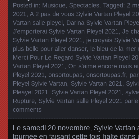
Posted in:
Musique
,
Spectacles
. Tagged:
2 ma
2021
,
A 2 pas de vous Sylvie Vartan Pleyel 2
Vartan salle pleyel
,
Darina Sylvie Vartan Pley
J'emporterai Sylvie Vartan Pleyel 2021
,
Je ch
Sylvie Vartan Pleyel 2021
,
je croyais Sylvie V
plus belle pour aller danser
,
le bleu de la mer 
Merci Pour Le Regard Sylvie Vartan Pleyel 2
Vartan Pleyel 2021
,
On s'aime encore mais au
Pleyel 2021
,
onsortoupas
,
onsortoupas.fr
,
par
Pleyel Sylvie Vartan
,
Sylvie Vartan 2021
,
Sylv
Pleayel 2021
,
Sylvie Vartan Pleyel 2021
,
sylv
Rupture
,
Sylvie Vartan salle Pleyel 2021 parle
comments
Le samedi 20 novembre, Sylvie Vartan a
tournée en faisant cette fois halte dan