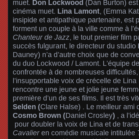
muet.
Don Lockwood
(Dan Burton) est
cinéma muet.
Lina Lamont
, (Emma Kat
insipide et antipathique partenaire, est
forment un couple à la ville comme à l’
Chanteur de Jazz
, le tout premier film 
succès fulgurant, le directeur du studio
Dauney) n’a d’autre choix que de conver
du duo Lockwood / Lamont. L’équipe de
confrontée à de nombreuses difficulté
l’insupportable voix de crécelle de Lin
rencontre une jeune et jolie jeune femme
première d’un de ses films. Il est très vit
Selden (
Clare Halse) . Le meilleur am
Cosmo Brown (
Daniel Crosley
)
, a l’i
pour doubler la voix de Lina et de tra
Cavalier
en comédie musicale intitulée