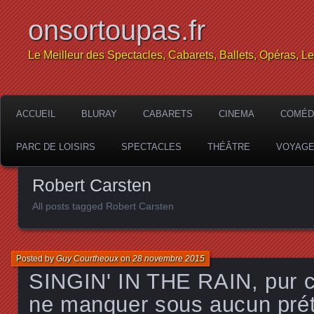
onsortoupas.fr
Le Meilleur des Spectacles, Cabarets, Ballets, Opéras, L
ACCUEIL
BLURAY
CABARETS
CINEMA
COMÉD
PARC DE LOISIRS
SPECTACLES
THÉÂTRE
VOYAG
Robert Carsten
All posts tagged Robert Carsten
Posted by
Guy Courtheoux
on
28 novembre 2015
SINGIN' IN THE RAIN, pur c
ne manquer sous aucun prét