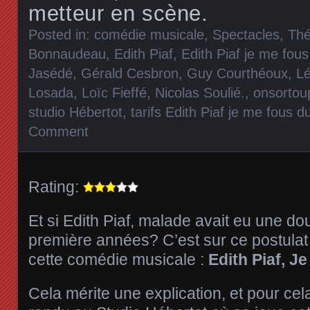
metteur en scène.
Posted in:
comédie musicale
,
Spectacles
,
Thé
Bonnaudeau
,
Edith Piaf
,
Edith Piaf je me fou
Jasédé
,
Gérald Cesbron
,
Guy Courthéoux
,
Lé
Losada
,
Loïc Fieffé
,
Nicolas Soulié.
,
onsortou
studio Hébertot
,
tarifs Edith Piaf je me fous 
Comment
Rating:
Et si Edith Piaf, malade avait eu une do
première années? C’est sur ce postulat
cette comédie musicale :
Edith Piaf, J
Cela mérite une explication, et pour ce