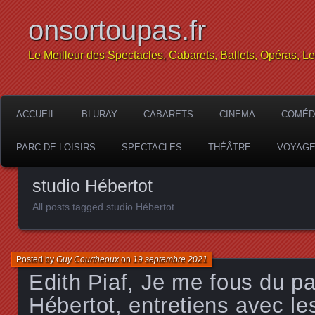
onsortoupas.fr
Le Meilleur des Spectacles, Cabarets, Ballets, Opéras, L
ACCUEIL
BLURAY
CABARETS
CINEMA
COMÉD
PARC DE LOISIRS
SPECTACLES
THÉÂTRE
VOYAG
studio Hébertot
All posts tagged studio Hébertot
Posted by
Guy Courtheoux
on
19 septembre 2021
Edith Piaf, Je me fous du pa
Hébertot, entretiens avec les 