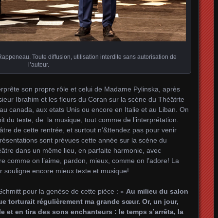
ppeneau. Toute diffusion, utilisation interdite sans autorisation de
l’auteur.
rprête son propre rôle et celui de Madame Pylinska, après
ieur Ibrahim et les fleurs du Coran sur la scène du Théâtrte
u canada, aux etats Unis ou encore en Italie et au Liban. On
it du texte, de la musique, tout comme de l’interprétation.
re de cette rentrée, et surtout n’&ttendez pas pour venir
eprésentations sont prévues cette année sur la scène du
âtre dans un même lieu, en parfaite harmonie, avec
re comme on l’aime, pardon, mieux, comme on l’adore! La
 souligne encore mieux texte et musique!
chmitt pour la genèse de cette pièce : «
Au milieu du salon
ue torturait régulièrement ma grande sœur. Or, un jour,
 et en tira des sons enchanteurs : le temps s’arrêta, la