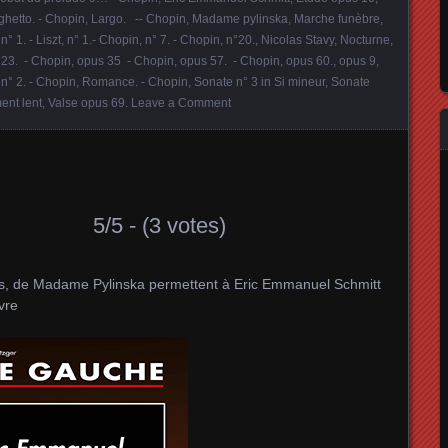
ghetto. - Chopin
,
Largo. -- Chopin
,
Madame pylinska
,
Marche funèbre
,
,
n° 1. - Liszt
,
n° 1.- Chopin
,
n° 7. - Chopin
,
n°20.
,
Nicolas Stavy
,
Nocturne
,
 23. - Chopin
,
opus 35 - Chopin
,
opus 57. - Chopin
,
opus 60.
,
opus 9
,
n° 2. - Chopin
,
Romance. - Chopin
,
Sonate n° 3 in Si mineur
,
Sonate
nt lent
,
Valse opus 69
.
Leave a Comment
5/5 - (3 votes)
ères, de Madame Pylinska permettent à Eric Emmanuel Schmitt
vre