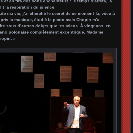
 et en tira des sons enchanteurs : le temps s’arrêta, la
it la respiration du silence.
te ma vie, j’ai cherché le secret de ce moment-là, vécu à
appris la musique, étudié le piano mais Chopin m’a
te sous d’autres doigts que les miens. À vingt ans, en
piano polonaise complètement excentrique, Madame
Chopin.
»