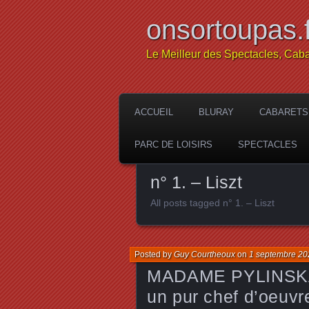
onsortoupas.f
Le Meilleur des Spectacles, Caba
ACCUEIL
BLURAY
CABARETS
PARC DE LOISIRS
SPECTACLES
n° 1. – Liszt
All posts tagged n° 1. – Liszt
Posted by
Guy Courtheoux
on
1 septembre 20
MADAME PYLINSKA
un pur chef d’oeuv