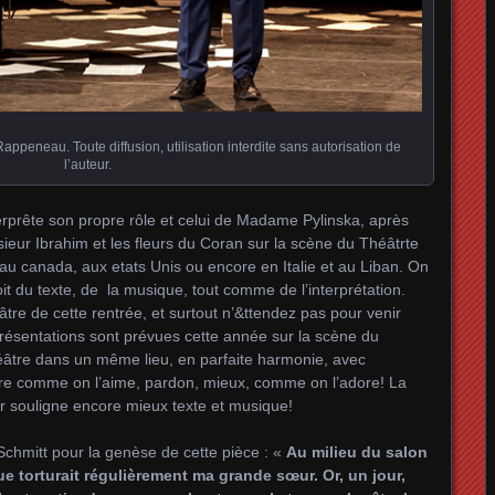
ppeneau. Toute diffusion, utilisation interdite sans autorisation de
l’auteur.
rprête son propre rôle et celui de Madame Pylinska, après
ieur Ibrahim et les fleurs du Coran sur la scène du Théâtrte
u canada, aux etats Unis ou encore en Italie et au Liban. On
it du texte, de la musique, tout comme de l’interprétation.
re de cette rentrée, et surtout n’&ttendez pas pour venir
eprésentations sont prévues cette année sur la scène du
âtre dans un même lieu, en parfaite harmonie, avec
re comme on l’aime, pardon, mieux, comme on l’adore! La
 souligne encore mieux texte et musique!
chmitt pour la genèse de cette pièce : «
Au milieu du salon
ue torturait régulièrement ma grande sœur. Or, un jour,