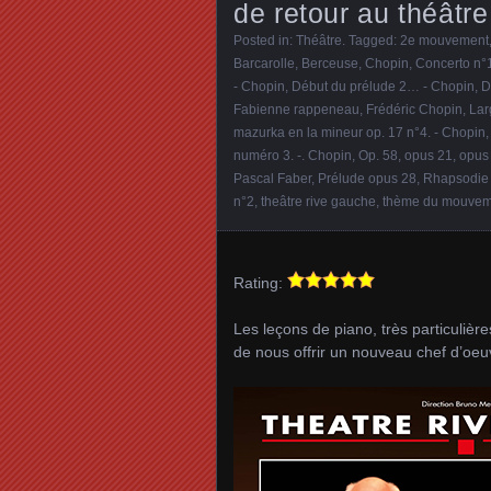
de retour au théâtr
Posted in:
Théâtre
. Tagged:
2e mouvement
Barcarolle
,
Berceuse
,
Chopin
,
Concerto n°
- Chopin
,
Début du prélude 2… - Chopin
,
D
Fabienne rappeneau
,
Frédéric Chopin
,
Lar
mazurka en la mineur op. 17 n°4. - Chopin
numéro 3. -. Chopin
,
Op. 58
,
opus 21
,
opus
Pascal Faber
,
Prélude opus 28
,
Rhapsodie 
n°2
,
theâtre rive gauche
,
thème du mouveme
Rating:
Les leçons de piano, très particuli
de nous offrir un nouveau chef d’oeu