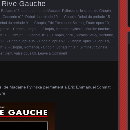
e Rive Gauche
,
Ballade n°1
,
bande annonce Madaem Pylinska et le secret de Chopin
,
1
,
Concerto n°2
,
Début du prélude 10… - Chopin
,
Début du prélude 15…
ébut du prélude 9… - Chopin
,
Eric Emmanuel Schmitt
,
Étude opus 10
,
ghetto. - Chopin
,
Largo. -- Chopin
,
Madame pylinska
,
Marche funèbre
,
,
n° 1. - Liszt
,
n° 1.- Chopin
,
n° 7. - Chopin
,
n°20.
,
Nicolas Stavy
,
Nocturne
,
 23. - Chopin
,
opus 35 - Chopin
,
opus 57. - Chopin
,
opus 60.
,
opus 9
,
n° 2. - Chopin
,
Romance. - Chopin
,
Sonate n° 3 in Si mineur
,
Sonate
nt lent
,
Valse opus 69
.
Leave a Comment
ères, de Madame Pylinska permettent à Eric Emmanuel Schmitt
vre