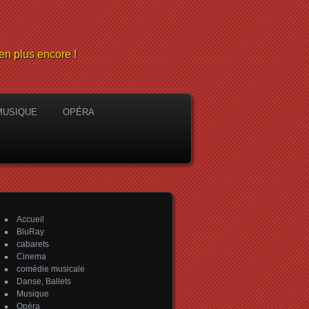
en plus encore !
MUSIQUE
OPÉRA
Accueil
BluRay
cabarets
Cinema
comédie musicale
Danse, Ballets
Musique
Opéra