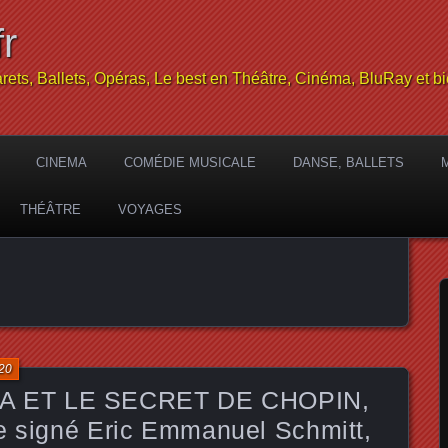
r
rets, Ballets, Opéras, Le best en Théâtre, Cinéma, BluRay et bi
CINEMA
COMÉDIE MUSICALE
DANSE, BALLETS
THÉÂTRE
VOYAGES
20
 ET LE SECRET DE CHOPIN,
re signé Eric Emmanuel Schmitt,