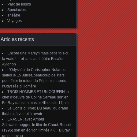
Parc de loisirs
Spectacles
Théâtre
Voyages
Articles récents
Encore une Marilyn mais cette fois-ci
la vraie !… et c’est au théâtre Essaïon
Avignon
L’Odyssée de Christopher Nolan, en
salles le 15 Juillet, beaucoup de stars
pour fêter le retour du Péplum, d’après
l’Odyssée d’Homère
TROIS HOMMES ET UN COUFFIN le
chef d’oeuvre de Coline Serreau sort en
BluRay dans un master 4K des le 17juillet
Le Conte d’Hiver, Du beau, du grand
théâtre, à voir et à revoir
ERASER, avec Arnold
Schwarzenegger, le film de Chuck Russel
(1996) sort en édition limitée 4K + Bluray :
un pur joyau