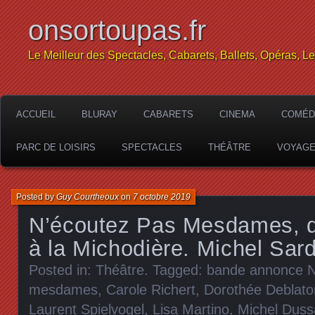
onsortoupas.fr
Le Meilleur des Spectacles, Cabarets, Ballets, Opéras, L
ACCUEIL
BLURAY
CABARETS
CINEMA
COMÉD
PARC DE LOISIRS
SPECTACLES
THÉÂTRE
VOYAG
Posted by
Guy Courtheoux
on
7 octobre 2019
N’écoutez Pas Mesdames, d
à la Michodière. Michel Sard
Posted in:
Théâtre
. Tagged:
bande annonce N
mesdames
,
Carole Richert
,
Dorothée Deblato
Laurent Spielvogel
,
Lisa Martino
,
Michel Duss