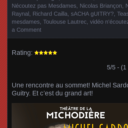
Nécoutez pas Mesdames
,
Nicolas Briançon
,
N
Raynal
,
Richard Cailla
,
sACHA gUITRY?
,
Tea
mesdames
,
Toulouse Lautrec
,
vidéo n'écout
a Comment
Rating:
5/5 - (1
Une rencontre au sommet! Michel Sardo
Guitry. Et c’est du grand art!