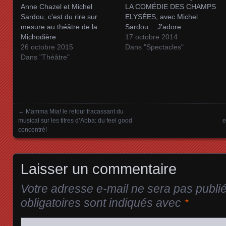
Anne Chazel et Michel
LA COMÉDIE DES CHAMPS
Sardou, c'est du rire sur
ELYSÉES, avec Michel
mesure au théâtre de la
Sardou….J'adore
Michodière
17 octobre 2014
26 octobre 2015
Dans "Spectacles"
Dans "Théâtre"
←
Mamma Mia! le retour fracassant du
Posts navigation
musical sur les titres d’Abba: du feel good
e
concentré!
Laisser un commentaire
Votre adresse e-mail ne sera pas publi
obligatoires sont indiqués avec
*