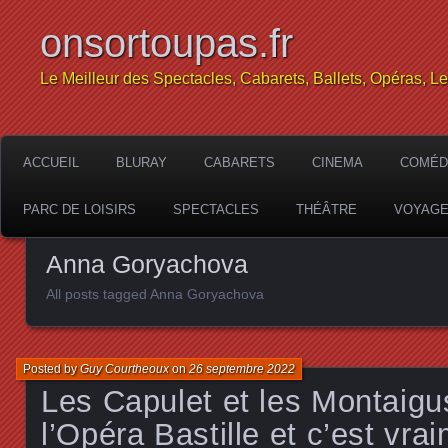
onsortoupas.fr
Le Meilleur des Spectacles, Cabarets, Ballets, Opéras, L
ACCUEIL
BLURAY
CABARETS
CINEMA
COMÉD
PARC DE LOISIRS
SPECTACLES
THÉÂTRE
VOYAG
Anna Goryachova
All posts tagged Anna Goryachova
Posted by
Guy Courtheoux
on
26 septembre 2022
Les Capulet et les Montaigus
l’Opéra Bastille et c’est vra