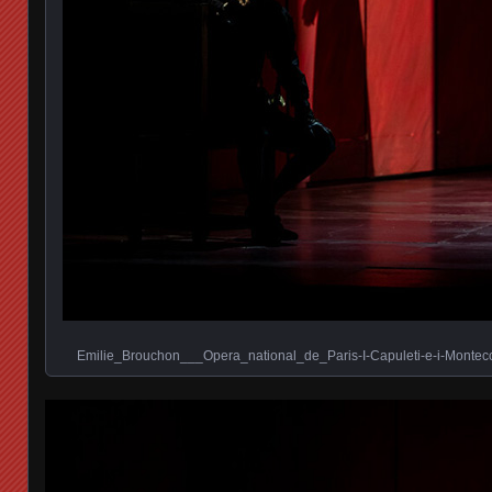
Emilie_Brouchon___Opera_national_de_Paris-I-Capuleti-e-i-Montecc