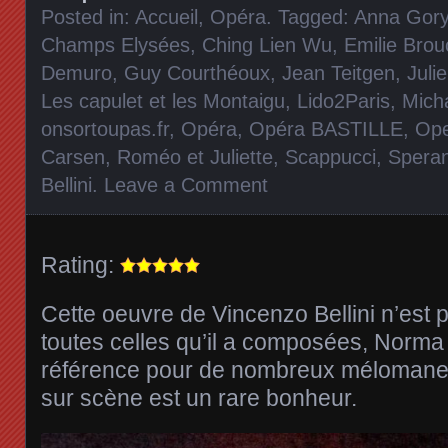
Posted in:
Accueil
,
Opéra
. Tagged:
Anna Gor
Champs Elysées
,
Ching Lien Wu
,
Emilie Bro
Demuro
,
Guy Courthéoux
,
Jean Teitgen
,
Juli
Les capulet et les Montaigu
,
Lido2Paris
,
Mich
onsortoupas.fr
,
Opéra
,
Opéra BASTILLE
,
Ope
Carsen
,
Roméo et Juliette
,
Scappucci
,
Spera
Bellini
.
Leave a Comment
Rating:
Cette oeuvre de Vincenzo Bellini n’est 
toutes celles qu’il a composées, Norma 
référence pour de nombreux mélomanes
sur scène est un rare bonheur.