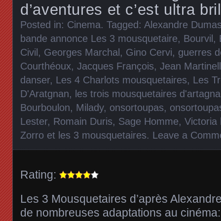
d’aventures et c’est ultra bri
Posted in:
Cinema
. Tagged:
Alexandre Duma
bande annonce Les 3 mousquetaire
,
Bourvil
,
Civil
,
Georges Marchal
,
Gino Cervi
,
guerres de
Courthéoux
,
Jacques François
,
Jean Martinell
danser
,
Les 4 Charlots mousquetaires
,
Les Tr
D'Aratgnan
,
les trois mousquetaires d'artagn
Bourboulon
,
Milady
,
onsortoupas
,
onsortoupas
Lester
,
Romain Duris
,
Sage Homme
,
Victoria
Zorro et les 3 mousquetaires
.
Leave a Comm
Rating:
Les 3 Mousquetaires d’après Alexandre
de nombreuses adaptations au cinéma: 