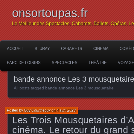
onsortoupas.fr
Le Meilleur des Spectacles, Cabarets, Ballets, Opéras, L
ACCUEIL
BLURAY
CABARETS
CINEMA
COMÉD
PARC DE LOISIRS
SPECTACLES
THÉÂTRE
VOYAG
bande annonce Les 3 mousquetair
All posts tagged bande annonce Les 3 mousquetaire
Posted by
Guy Courtheoux
on
4 avril 2023
Les Trois Mousquetaires d’
cinéma. Le retour du grand 