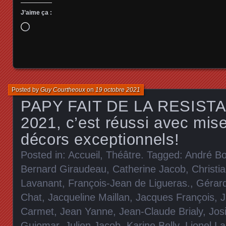
J’aime ça :
Chargement…
Posted by
Guy Courtheoux
on
19 octobre 2021
PAPY FAIT DE LA RESISTA
2021, c’est réussi avec mis
décors exceptionnels!
Posted in:
Accueil
,
Théâtre
. Tagged:
André Bo
Bernard Giraudeau
,
Catherine Jacob
,
Christia
Lavanant
,
François-Jean de Ligueras.
,
Gérar
Chat
,
Jacqueline Maillan
,
Jacques François
,
J
Carmet
,
Jean Yanne
,
Jean-Claude Brialy
,
Jos
Guiomar
,
Julien Jacob
,
Karine Belly
,
Lionel La