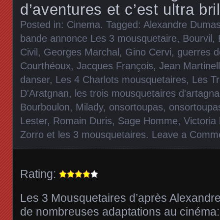
d’aventures et c’est ultra bri
Posted in:
Cinema
. Tagged:
Alexandre Duma
bande annonce Les 3 mousquetaire
,
Bourvil
,
Civil
,
Georges Marchal
,
Gino Cervi
,
guerres de
Courthéoux
,
Jacques François
,
Jean Martinell
danser
,
Les 4 Charlots mousquetaires
,
Les Tr
D'Aratgnan
,
les trois mousquetaires d'artagn
Bourboulon
,
Milady
,
onsortoupas
,
onsortoupas
Lester
,
Romain Duris
,
Sage Homme
,
Victoria
Zorro et les 3 mousquetaires
.
Leave a Comm
Rating:
Les 3 Mousquetaires d’après Alexandre
de nombreuses adaptations au cinéma: 