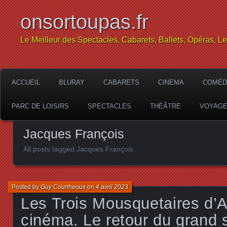
onsortoupas.fr
Le Meilleur des Spectacles, Cabarets, Ballets, Opéras, L
ACCUEIL
BLURAY
CABARETS
CINEMA
COMÉD
PARC DE LOISIRS
SPECTACLES
THÉÂTRE
VOYAG
Jacques François
All posts tagged Jacques François
Posted by
Guy Courtheoux
on
4 avril 2023
Les Trois Mousquetaires d’
cinéma. Le retour du grand 