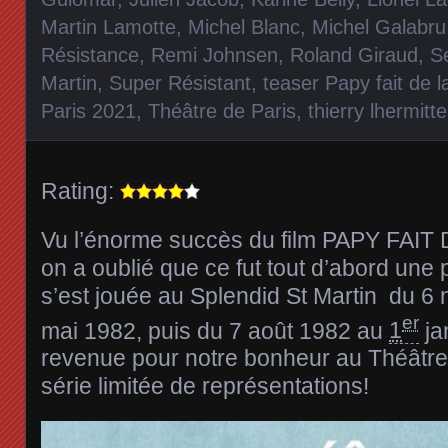
Martin Lamotte
,
Michel Blanc
,
Michel Galabru
Résistance
,
Remi Johnsen
,
Roland Giraud
,
S
Martin
,
Super Résistant
,
teaser Papy fait de 
Paris 2021
,
Théâtre de Paris
,
thierry lhermitte
Rating:
Vu l’énorme succès du film PAPY FAI
on a oublié que ce fut tout d’abord une 
s’est jouée au Splendid St Martin du
6 
er
mai 1982
, puis du
7 août 1982
au
1
ja
revenue pour notre bonheur au Théâtre
série limitée de représentations!