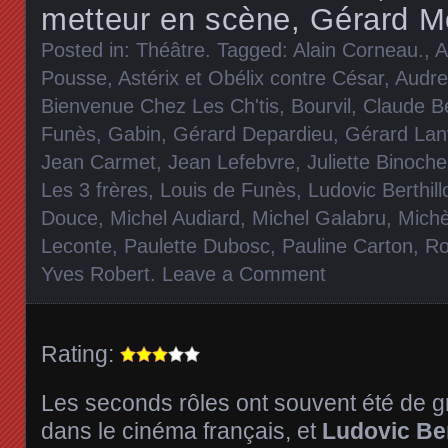
metteur en scène, Gérard M
Posted in:
Théâtre
. Tagged:
Alain Corneau.
,
A
Pousse
,
Astérix et Obélix contre César
,
Audre
Bienvenue Chez Les Ch'tis
,
Bourvil
,
Claude Be
Funès
,
Gabin
,
Gérard Depardieu
,
Gérard Lan
Jean Carmet
,
Jean Lefebvre
,
Juliette Binoche
Les 3 frères
,
Louis de Funès
,
Ludovic Berthill
Douce
,
Michel Audiard
,
Michel Galabru
,
Michè
Leconte
,
Paulette Dubosc
,
Pauline Carton
,
Ro
Yves Robert
.
Leave a Comment
Rating:
Les seconds rôles ont souvent été de 
dans le cinéma français, et
Ludovic Ber