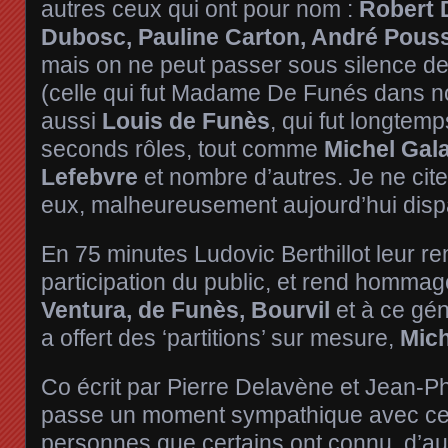
autres ceux qui ont pour nom :
Robert 
Dubosc, Pauline Carton, André Pous
mais on ne peut passer sous silence d
(celle qui fut Madame De Funés dans n
aussi
Louis de Funès
, qui fut longte
seconds rôles, tout comme
Michel Gal
Lefebvre
et nombre d’autres. Je ne cite
eux, malheureusement aujourd’hui disp
En 75 minutes Ludovic Berthillot leur 
participation du public, et rend homma
Ventura, de Funès, Bourvil
et à ce gén
a offert des ‘partitions’ sur mesure,
Mich
Co écrit par Pierre Delavène et Jean-P
passe un moment sympathique avec ce
personnes que certains ont connu, d’au