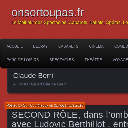
onsortoupas.fr
Le Meilleur des Spectacles, Cabarets, Ballets, Opéras, L
ACCUEIL
BLURAY
CABARETS
CINEMA
COMÉD
PARC DE LOISIRS
SPECTACLES
THÉÂTRE
VOYAG
Claude Berri
All posts tagged Claude Berri
Posted by
Guy Courtheoux
on
21 novembre 2018
SECOND RÔLE, dans l’ombr
avec Ludovic Berthillot , ent