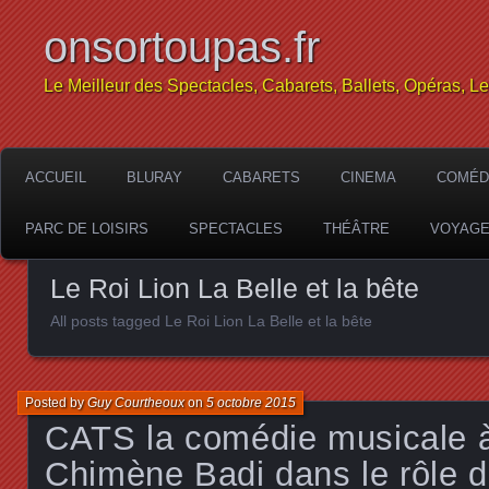
onsortoupas.fr
Le Meilleur des Spectacles, Cabarets, Ballets, Opéras, L
ACCUEIL
BLURAY
CABARETS
CINEMA
COMÉD
PARC DE LOISIRS
SPECTACLES
THÉÂTRE
VOYAG
Le Roi Lion La Belle et la bête
All posts tagged Le Roi Lion La Belle et la bête
Posted by
Guy Courtheoux
on
5 octobre 2015
CATS la comédie musicale
Chimène Badi dans le rôle d