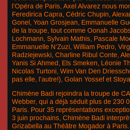
l’Opéra de Paris, Axel Alvarez nous mont
Feredirica Capra, Cédric Chupin, Alexa
Gonel, Yoan Grosjean, Emmanuelle Guéli
de la troupe, tout comme Oonah Jacobs
Lochmann, Sylvain Mathis, Pascale Mo
Emmanuelle N’Zuzi, William Pedro, Virgi
Radziejewski, Charline Ribul Conte, Al
Yanis Si Ahmed, Els Smeken, Léonie Th
Nicolas Turtoni, Wim Van Den Driessch
pas elle, l’autre!), Golan Yossef et Stoy
Chimène Badi rejoindra la troupe de C
Webber, qui a déjà séduit plus de 230 
Paris. Pour 35 représentations exceptio
3 juin prochains, Chimène Badi interprèt
Grizabella au Théâtre Mogador à Paris. 