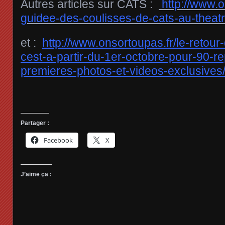
Autres articles sur CATS :
http://www.o
guidee-des-coulisses-de-cats-au-theat
et :
http://www.onsortoupas.fr/le-retou
cest-a-partir-du-1er-octobre-pour-90-re
premieres-photos-et-videos-exclusives
Partager :
Facebook
X
J’aime ça :