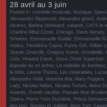
28 avril au 3 juin
Posted in:
comédie musicale
,
Musique
,
Spect
Alessandro Ripamonti
,
Alexandra girard
,
Andr
Alvarez
,
Barbra Streisand
,
cabaret
,
CATS le m
Charline Ribul Conte
,
Chicago
,
Davis Hersey
,
Smeken
,
Emmanuelle Guélin
,
Emmanuelle N'
todaro
,
Feredirica Capra
,
Funny Girl
,
Gillian 
Stoyan Zmarzlik
,
Gregory Gonel
,
Grizabelle
,
Cats
,
Howard Eaton
,
Jesus Christ Superstar
,
légende du roi arthur
,
La mélodie du bonheur
la bête
,
Léonie Thoms
,
Les misérables
,
Lucas
Alexandre Vidal
,
Mamma Mia
,
Mary Poppins
,
Lady
,
Nicolas Nebot
,
Nicolas Turtoni
,
Notre D
Awards
,
Oonah Jacobs
,
Pascale Moe Bruder
Opera
,
Pierre Yves Duchêne
,
Prisca Demare
des bois
,
Roméo et Juliette
,
Rum Tum Tugge