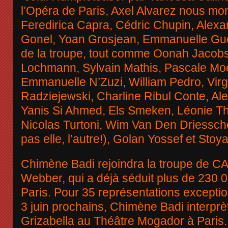
l’Opéra de Paris, Axel Alvarez nous mont
Feredirica Capra, Cédric Chupin, Alexa
Gonel, Yoan Grosjean, Emmanuelle Guéli
de la troupe, tout comme Oonah Jacobs
Lochmann, Sylvain Mathis, Pascale Mo
Emmanuelle N’Zuzi, William Pedro, Virgi
Radziejewski, Charline Ribul Conte, Al
Yanis Si Ahmed, Els Smeken, Léonie Th
Nicolas Turtoni, Wim Van Den Driessch
pas elle, l’autre!), Golan Yossef et Stoy
Chimène Badi rejoindra la troupe de C
Webber, qui a déjà séduit plus de 230 
Paris. Pour 35 représentations exceptio
3 juin prochains, Chimène Badi interprèt
Grizabella au Théâtre Mogador à Paris. 