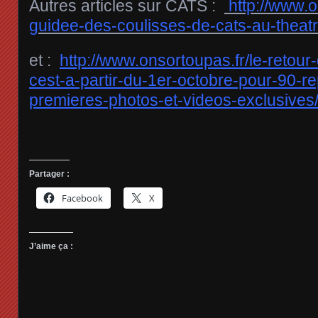
Autres articles sur CATS :
http://www.o
guidee-des-coulisses-de-cats-au-theat
et :
http://www.onsortoupas.fr/le-retou
cest-a-partir-du-1er-octobre-pour-90-re
premieres-photos-et-videos-exclusives
Partager :
Facebook
X
J’aime ça :