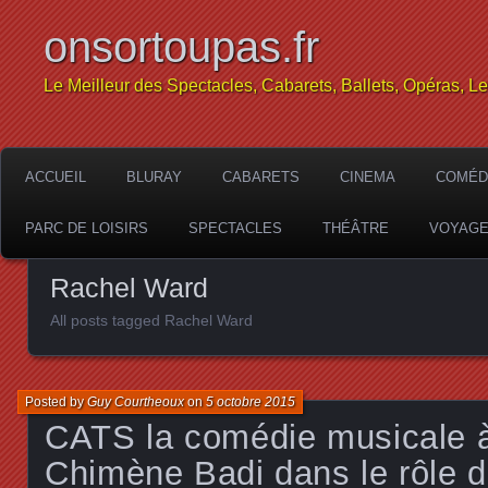
onsortoupas.fr
Le Meilleur des Spectacles, Cabarets, Ballets, Opéras, L
ACCUEIL
BLURAY
CABARETS
CINEMA
COMÉD
PARC DE LOISIRS
SPECTACLES
THÉÂTRE
VOYAG
Rachel Ward
All posts tagged Rachel Ward
Posted by
Guy Courtheoux
on
5 octobre 2015
CATS la comédie musicale
Chimène Badi dans le rôle d