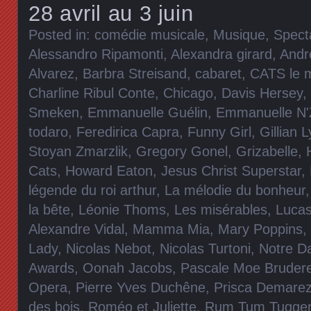
28 avril au 3 juin
Posted in:
comédie musicale
,
Musique
,
Spect
Alessandro Ripamonti
,
Alexandra girard
,
Andr
Alvarez
,
Barbra Streisand
,
cabaret
,
CATS le m
Charline Ribul Conte
,
Chicago
,
Davis Hersey
,
Smeken
,
Emmanuelle Guélin
,
Emmanuelle N'
todaro
,
Feredirica Capra
,
Funny Girl
,
Gillian 
Stoyan Zmarzlik
,
Gregory Gonel
,
Grizabelle
,
Cats
,
Howard Eaton
,
Jesus Christ Superstar
,
légende du roi arthur
,
La mélodie du bonheur
la bête
,
Léonie Thoms
,
Les misérables
,
Lucas
Alexandre Vidal
,
Mamma Mia
,
Mary Poppins
,
Lady
,
Nicolas Nebot
,
Nicolas Turtoni
,
Notre D
Awards
,
Oonah Jacobs
,
Pascale Moe Bruder
Opera
,
Pierre Yves Duchêne
,
Prisca Demare
des bois
,
Roméo et Juliette
,
Rum Tum Tugge