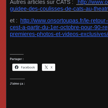
Autres articles sur CATS :
http://www.o
guidee-des-coulisses-de-cats-au-theat
et :
http://www.onsortoupas.fr/le-retou
cest-a-partir-du-1er-octobre-pour-90-re
premieres-photos-et-videos-exclusives
Partager :
Facebook
X
J’aime ça :