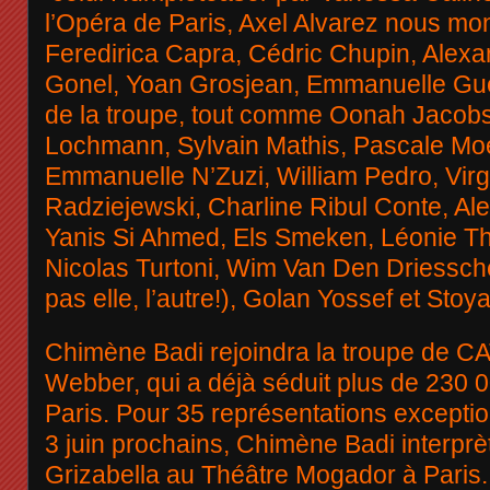
l’Opéra de Paris, Axel Alvarez nous mont
Feredirica Capra, Cédric Chupin, Alexa
Gonel, Yoan Grosjean, Emmanuelle Guéli
de la troupe, tout comme Oonah Jacobs
Lochmann, Sylvain Mathis, Pascale Mo
Emmanuelle N’Zuzi, William Pedro, Virgi
Radziejewski, Charline Ribul Conte, Al
Yanis Si Ahmed, Els Smeken, Léonie Th
Nicolas Turtoni, Wim Van Den Driessch
pas elle, l’autre!), Golan Yossef et Stoy
Chimène Badi rejoindra la troupe de C
Webber, qui a déjà séduit plus de 230 
Paris. Pour 35 représentations exceptio
3 juin prochains, Chimène Badi interprèt
Grizabella au Théâtre Mogador à Paris. 