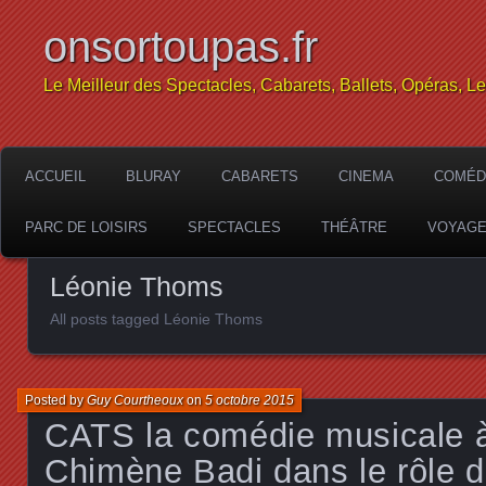
onsortoupas.fr
Le Meilleur des Spectacles, Cabarets, Ballets, Opéras, L
ACCUEIL
BLURAY
CABARETS
CINEMA
COMÉD
PARC DE LOISIRS
SPECTACLES
THÉÂTRE
VOYAG
Léonie Thoms
All posts tagged Léonie Thoms
Posted by
Guy Courtheoux
on
5 octobre 2015
CATS la comédie musicale
Chimène Badi dans le rôle d