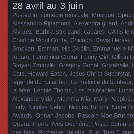
28 avril au 3 juin
Posted in:
comédie musicale
,
Musique
,
Spect
Alessandro Ripamonti
,
Alexandra girard
,
Andr
Alvarez
,
Barbra Streisand
,
cabaret
,
CATS le m
Charline Ribul Conte
,
Chicago
,
Davis Hersey
,
Smeken
,
Emmanuelle Guélin
,
Emmanuelle N'
todaro
,
Feredirica Capra
,
Funny Girl
,
Gillian 
Stoyan Zmarzlik
,
Gregory Gonel
,
Grizabelle
,
Cats
,
Howard Eaton
,
Jesus Christ Superstar
,
légende du roi arthur
,
La mélodie du bonheur
la bête
,
Léonie Thoms
,
Les misérables
,
Lucas
Alexandre Vidal
,
Mamma Mia
,
Mary Poppins
,
Lady
,
Nicolas Nebot
,
Nicolas Turtoni
,
Notre D
Awards
,
Oonah Jacobs
,
Pascale Moe Bruder
Opera
,
Pierre Yves Duchêne
,
Prisca Demare
des bois
,
Roméo et Juliette
,
Rum Tum Tugge