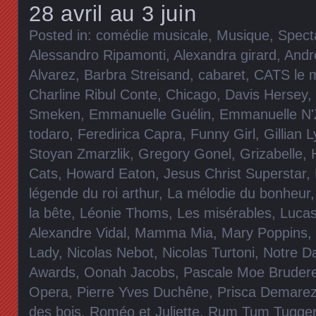
28 avril au 3 juin
Posted in:
comédie musicale
,
Musique
,
Spect
Alessandro Ripamonti
,
Alexandra girard
,
Andr
Alvarez
,
Barbra Streisand
,
cabaret
,
CATS le m
Charline Ribul Conte
,
Chicago
,
Davis Hersey
,
Smeken
,
Emmanuelle Guélin
,
Emmanuelle N'
todaro
,
Feredirica Capra
,
Funny Girl
,
Gillian 
Stoyan Zmarzlik
,
Gregory Gonel
,
Grizabelle
,
Cats
,
Howard Eaton
,
Jesus Christ Superstar
,
légende du roi arthur
,
La mélodie du bonheur
la bête
,
Léonie Thoms
,
Les misérables
,
Lucas
Alexandre Vidal
,
Mamma Mia
,
Mary Poppins
,
Lady
,
Nicolas Nebot
,
Nicolas Turtoni
,
Notre D
Awards
,
Oonah Jacobs
,
Pascale Moe Bruder
Opera
,
Pierre Yves Duchêne
,
Prisca Demare
des bois
,
Roméo et Juliette
,
Rum Tum Tugge