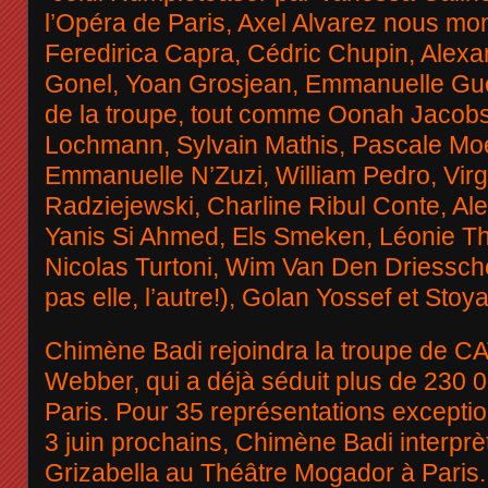
l’Opéra de Paris, Axel Alvarez nous mont
Feredirica Capra, Cédric Chupin, Alexa
Gonel, Yoan Grosjean, Emmanuelle Guéli
de la troupe, tout comme Oonah Jacobs
Lochmann, Sylvain Mathis, Pascale Mo
Emmanuelle N’Zuzi, William Pedro, Virgi
Radziejewski, Charline Ribul Conte, Al
Yanis Si Ahmed, Els Smeken, Léonie Th
Nicolas Turtoni, Wim Van Den Driessch
pas elle, l’autre!), Golan Yossef et Stoy
Chimène Badi rejoindra la troupe de C
Webber, qui a déjà séduit plus de 230 
Paris. Pour 35 représentations exceptio
3 juin prochains, Chimène Badi interprèt
Grizabella au Théâtre Mogador à Paris. 