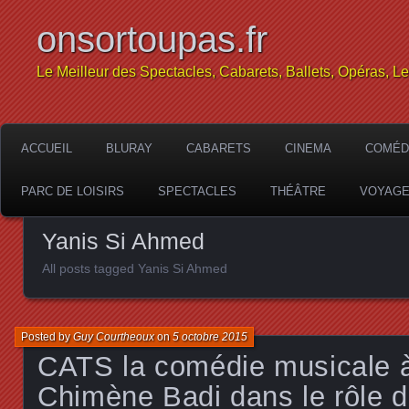
onsortoupas.fr
Le Meilleur des Spectacles, Cabarets, Ballets, Opéras, L
ACCUEIL
BLURAY
CABARETS
CINEMA
COMÉD
PARC DE LOISIRS
SPECTACLES
THÉÂTRE
VOYAG
Yanis Si Ahmed
All posts tagged Yanis Si Ahmed
Posted by
Guy Courtheoux
on
5 octobre 2015
CATS la comédie musicale
Chimène Badi dans le rôle d