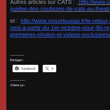
Autres articles sur CATS :
http://www.o
guidee-des-coulisses-de-cats-au-theat
et :
http://www.onsortoupas.fr/le-retou
cest-a-partir-du-1er-octobre-pour-90-re
premieres-photos-et-videos-exclusives
Partager :
Facebook
X
J’aime ça :