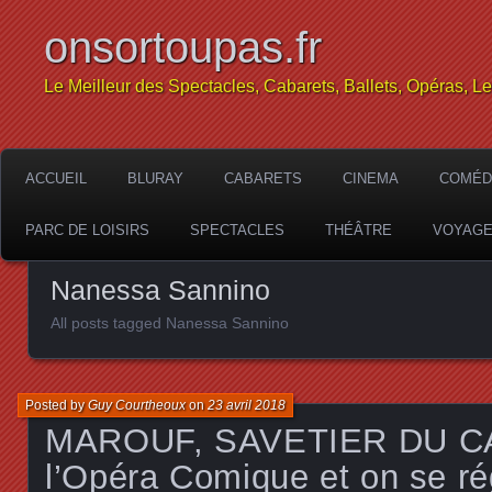
onsortoupas.fr
Le Meilleur des Spectacles, Cabarets, Ballets, Opéras, L
ACCUEIL
BLURAY
CABARETS
CINEMA
COMÉD
PARC DE LOISIRS
SPECTACLES
THÉÂTRE
VOYAG
Nanessa Sannino
All posts tagged Nanessa Sannino
Posted by
Guy Courtheoux
on
23 avril 2018
MAROUF, SAVETIER DU CAI
l’Opéra Comique et on se r