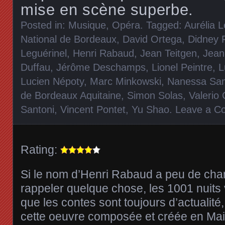
mise en scène superbe.
Posted in:
Musique
,
Opéra
. Tagged:
Aurélia 
National de Bordeaux
,
David Ortega
,
Didney F
Leguérinel
,
Henri Rabaud
,
Jean Teitgen
,
Jean
Duffau
,
Jérôme Deschamps
,
Lionel Peintre
,
L
Lucien Népoty
,
Marc Minkowski
,
Nanessa San
de Bordeaux Aquitaine
,
Simon Solas
,
Valerio
Santoni
,
Vincent Pontet
,
Yu Shao
.
Leave a C
Rating:
Si le nom d’Henri Rabaud a peu de ch
rappeler quelque chose, les 1001 nuits 
que les contes sont toujours d’actualité,
cette oeuvre composée et créée en Mai 