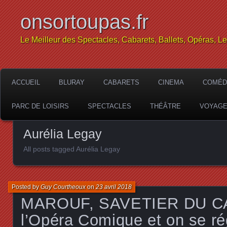
onsortoupas.fr
Le Meilleur des Spectacles, Cabarets, Ballets, Opéras, L
ACCUEIL
BLURAY
CABARETS
CINEMA
COMÉD
PARC DE LOISIRS
SPECTACLES
THÉÂTRE
VOYAG
Aurélia Legay
All posts tagged Aurélia Legay
Posted by
Guy Courtheoux
on
23 avril 2018
MAROUF, SAVETIER DU CAI
l’Opéra Comique et on se r