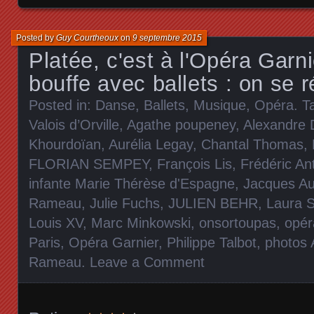
Posted by
Guy Courtheoux
on
9 septembre 2015
Platée, c'est à l'Opéra Gar
bouffe avec ballets : on se 
Posted in:
Danse, Ballets
,
Musique
,
Opéra
. 
Valois d’Orville
,
Agathe poupeney
,
Alexandre
Khourdoïan
,
Aurélia Legay
,
Chantal Thomas
,
FLORIAN SEMPEY
,
François Lis
,
Frédéric An
infante Marie Thérèse d'Espagne
,
Jacques Au
Rameau
,
Julie Fuchs
,
JULIEN BEHR
,
Laura S
Louis XV
,
Marc Minkowski
,
onsortoupas
,
opér
Paris
,
Opéra Garnier
,
Philippe Talbot
,
photos 
Rameau
.
Leave a Comment