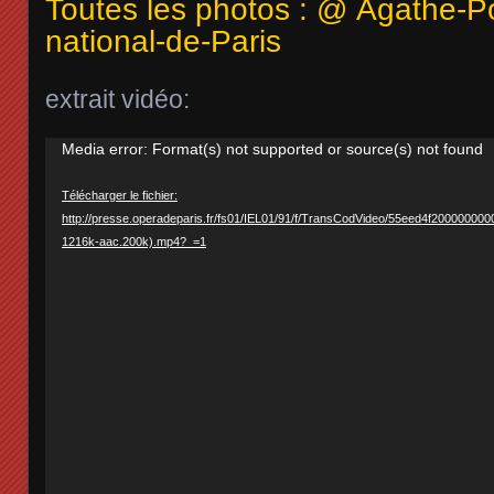
Toutes les photos : @ Agathe-
national-de-Paris
extrait vidéo:
Lecteur
Media error: Format(s) not supported or source(s) not found
vidéo
Télécharger le fichier:
http://presse.operadeparis.fr/fs01/IEL01/91/f/TransCodVideo/55eed4f20000
1216k-aac.200k).mp4?_=1