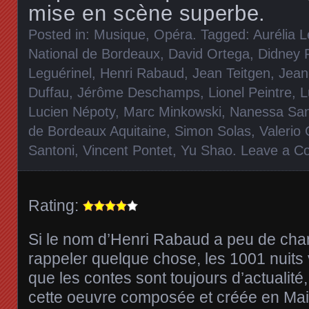
mise en scène superbe.
Posted in:
Musique
,
Opéra
. Tagged:
Aurélia 
National de Bordeaux
,
David Ortega
,
Didney F
Leguérinel
,
Henri Rabaud
,
Jean Teitgen
,
Jean
Duffau
,
Jérôme Deschamps
,
Lionel Peintre
,
L
Lucien Népoty
,
Marc Minkowski
,
Nanessa San
de Bordeaux Aquitaine
,
Simon Solas
,
Valerio
Santoni
,
Vincent Pontet
,
Yu Shao
.
Leave a C
Rating:
Si le nom d’Henri Rabaud a peu de ch
rappeler quelque chose, les 1001 nuits 
que les contes sont toujours d’actualité,
cette oeuvre composée et créée en Mai 