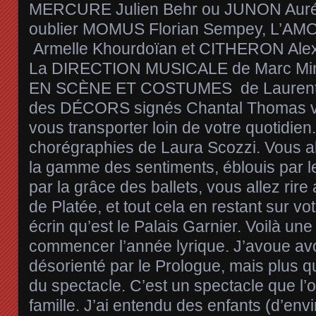
MERCURE Julien Behr ou JUNON Aurél
oublier MOMUS Florian Sempey, L’A
Armelle Khourdoïan et CITHERON Ale
La DIRECTION MUSICALE de Marc Mink
EN SCÈNE ET COSTUMES de Laurent 
des DÉCORS signés Chantal Thomas von
vous transporter loin de votre quotidien
chorégraphies de Laura Scozzi. Vous al
la gamme des sentiments, éblouis par l
par la grâce des ballets, vous allez rir
de Platée, et tout cela en restant sur vo
écrin qu’est le Palais Garnier. Voilà un
commencer l’année lyrique. J’avoue avo
désorienté par le Prologue, mais plus q
du spectacle. C’est un spectacle que l’
famille. J’ai entendu des enfants (d’env