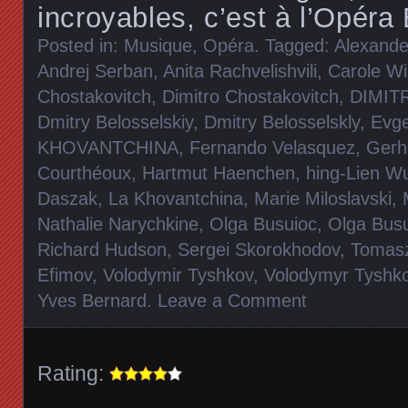
incroyables, c’est à l’Opéra 
Posted in:
Musique
,
Opéra
. Tagged:
Alexande
Andrej Serban
,
Anita Rachvelishvili
,
Carole Wi
Chostakovitch
,
Dimitro Chostakovitch
,
DIMIT
Dmitry Belosselskiy
,
Dmitry Belosselskly
,
Evge
KHOVANTCHINA
,
Fernando Velasquez
,
Gerh
Courthéoux
,
Hartmut Haenchen
,
hing-Lien W
Daszak
,
La Khovantchina
,
Marie Miloslavski
,
Nathalie Narychkine
,
Olga Busuioc
,
Olga Bus
Richard Hudson
,
Sergei Skorokhodov
,
Tomas
Efimov
,
Volodymir Tyshkov
,
Volodymyr Tyshk
Yves Bernard
.
Leave a Comment
Rating: