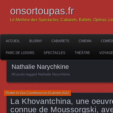
onsortoupas.fr
Le Meilleur des Spectacles, Cabarets, Ballets, Opéras, L
ACCUEIL
BLURAY
CABARETS
CINEMA
COMÉD
PARC DE LOISIRS
SPECTACLES
THÉÂTRE
VOYAG
Nathalie Narychkine
All posts tagged Nathalie Narychkine
Posted by
Guy Courtheoux
on
25 janvier 2022
La Khovantchina, une oeuvr
connue de Moussorgski, av