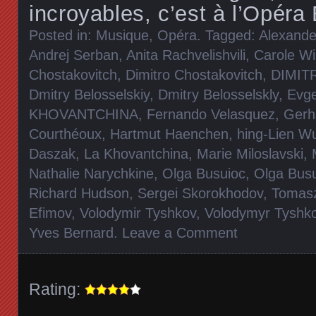
incroyables, c’est à l’Opéra 
Posted in:
Musique
,
Opéra
. Tagged:
Alexande
Andrej Serban
,
Anita Rachvelishvili
,
Carole Wi
Chostakovitch
,
Dimitro Chostakovitch
,
DIMIT
Dmitry Belosselskiy
,
Dmitry Belosselskly
,
Evge
KHOVANTCHINA
,
Fernando Velasquez
,
Gerh
Courthéoux
,
Hartmut Haenchen
,
hing-Lien W
Daszak
,
La Khovantchina
,
Marie Miloslavski
,
Nathalie Narychkine
,
Olga Busuioc
,
Olga Bus
Richard Hudson
,
Sergei Skorokhodov
,
Tomas
Efimov
,
Volodymir Tyshkov
,
Volodymyr Tyshk
Yves Bernard
.
Leave a Comment
Rating: