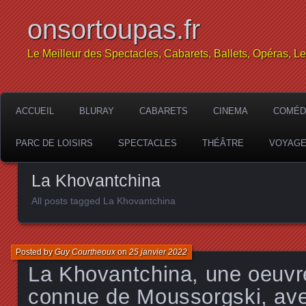
onsortoupas.fr
Le Meilleur des Spectacles, Cabarets, Ballets, Opéras, L
ACCUEIL
BLURAY
CABARETS
CINEMA
COMÉD
PARC DE LOISIRS
SPECTACLES
THÉÂTRE
VOYAG
La Khovantchina
All posts tagged La Khovantchina
Posted by
Guy Courtheoux
on
25 janvier 2022
La Khovantchina, une oeuvr
connue de Moussorgski, av