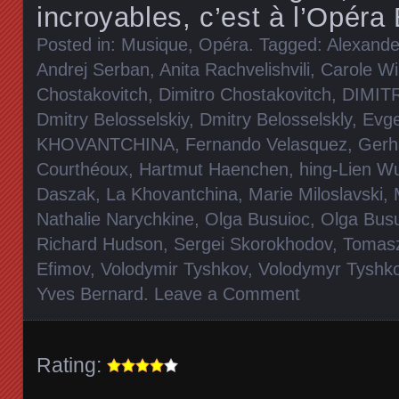
incroyables, c’est à l’Opéra 
Posted in:
Musique
,
Opéra
. Tagged:
Alexande
Andrej Serban
,
Anita Rachvelishvili
,
Carole Wi
Chostakovitch
,
Dimitro Chostakovitch
,
DIMIT
Dmitry Belosselskiy
,
Dmitry Belosselskly
,
Evge
KHOVANTCHINA
,
Fernando Velasquez
,
Gerh
Courthéoux
,
Hartmut Haenchen
,
hing-Lien W
Daszak
,
La Khovantchina
,
Marie Miloslavski
,
Nathalie Narychkine
,
Olga Busuioc
,
Olga Bus
Richard Hudson
,
Sergei Skorokhodov
,
Tomas
Efimov
,
Volodymir Tyshkov
,
Volodymyr Tyshk
Yves Bernard
.
Leave a Comment
Rating: