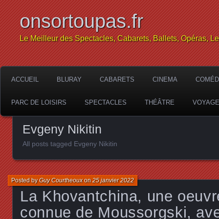
onsortoupas.fr
Le Meilleur des Spectacles, Cabarets, Ballets, Opéras, L
ACCUEIL
BLURAY
CABARETS
CINEMA
COMÉD
PARC DE LOISIRS
SPECTACLES
THÉÂTRE
VOYAG
Evgeny Nikitin
All posts tagged Evgeny Nikitin
Posted by
Guy Courtheoux
on
25 janvier 2022
La Khovantchina, une oeuvr
connue de Moussorgski, av