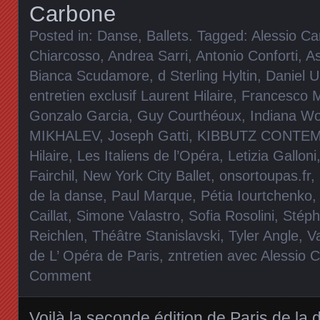
Carbone
Posted in:
Danse, Ballets
. Tagged:
Alessio C
Chiarcosso
,
Andrea Sarri
,
Antonio Conforti
,
As
Bianca Scudamore
,
d Sterling Hyltin
,
Daniel U
entretien exclusif Laurent Hilaire
,
Francesco 
Gonzalo Garcia
,
Guy Courthéoux
,
Indiana W
MIKHALEV
,
Joseph Gatti
,
KIBBUTZ CONTE
Hilaire
,
Les Italiens de l’Opéra
,
Letizia Galloni
Fairchil
,
New York City Ballet
,
onsortoupas.fr
,
de la danse
,
Paul Marque
,
Pétia Iourtchenko
Caillat
,
Simone Valastro
,
Sofia Rosolini
,
Stéph
Reichlen
,
Théâtre Stanislavski
,
Tyler Angle
,
Va
de L’ Opéra de Paris
,
zntretien avec Alessio 
Comment
Voilà la seconde édition de Paris de la 