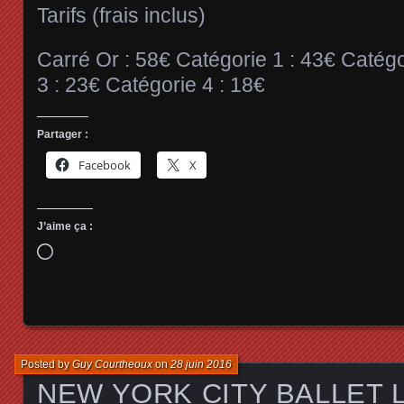
Tarifs (frais inclus)
Carré Or : 58€ Catégorie 1 : 43€ Catégo
3 : 23€ Catégorie 4 : 18€
Partager :
Facebook
X
J’aime ça :
Chargement…
Posted by
Guy Courtheoux
on
28 juin 2016
NEW YORK CITY BALLET Le