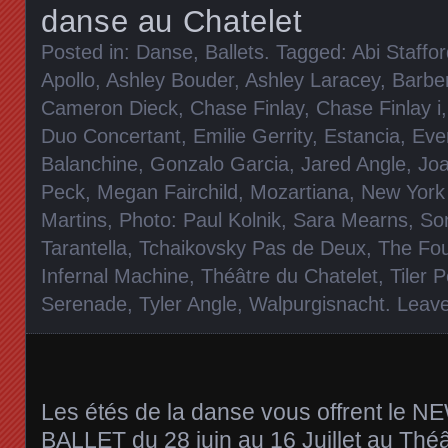
danse au Chatelet
Posted in:
Danse, Ballets
. Tagged:
Abi Staffo
Apollo
,
Ashley Bouder
,
Ashley Laracey
,
Barber
Cameron Dieck
,
Chase Finlay
,
Chase Finlay i
Duo Concertant
,
Emilie Gerrity
,
Estancia
,
Eve
Balanchine
,
Gonzalo Garcia
,
Jared Angle
,
Joa
Peck
,
Megan Fairchild
,
Mozartiana
,
New York 
Martins
,
Photo: Paul Kolnik
,
Sara Mearns
,
So
Tarantella
,
Tchaikovsky Pas de Deux
,
The Fo
Infernal Machine
,
Théâtre du Chatelet
,
Tiler 
Serenade
,
Tyler Angle
,
Walpurgisnacht
.
Leav
Les étés de la danse vous offrent le
BALLET du 28 juin au 16 Juillet au Théâ