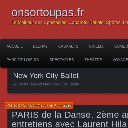
onsortoupas.fr
Le Meilleur des Spectacles, Cabarets, Ballets, Opéras, L
ACCUEIL
BLURAY
CABARETS
CINEMA
COMÉD
PARC DE LOISIRS
SPECTACLES
THÉÂTRE
VOYAG
New York City Ballet
All posts tagged New York City Ballet
Posted by
Guy Courtheoux
on
4 juin 2019
PARIS de la Danse, 2ème a
entretiens avec Laurent Hilai