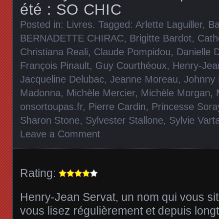
été : SO CHIC
Posted in:
Livres
. Tagged:
Arlette Laguiller
,
Ba
BERNADETTE CHIRAC
,
Brigitte Bardot
,
Cath
Christiana Reali
,
Claude Pompidou
,
Danielle 
François Pinault
,
Guy Courthéoux
,
Henry-Jea
Jacqueline Delubac
,
Jeanne Moreau
,
Johnny 
Madonna
,
Michèle Mercier
,
Michèle Morgan
,
onsortoupas.fr
,
Pierre Cardin
,
Princesse Sora
Sharon Stone
,
Sylvester Stallone
,
Sylvie Vart
Leave a Comment
Rating:
Henry-Jean Servat, un nom qui vous sit
vous lisez régulièrement et depuis lon