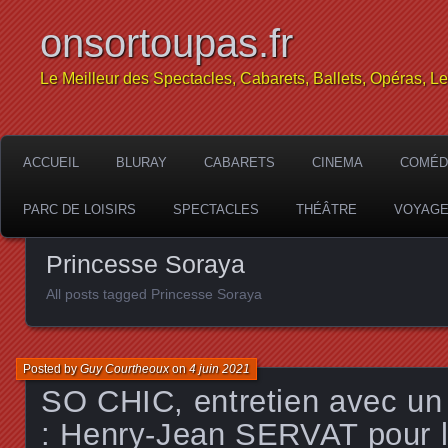
onsortoupas.fr
Le Meilleur des Spectacles, Cabarets, Ballets, Opéras, L
ACCUEIL
BLURAY
CABARETS
CINEMA
COMÉD
PARC DE LOISIRS
SPECTACLES
THÉÂTRE
VOYAG
Princesse Soraya
All posts tagged Princesse Soraya
Posted by
Guy Courtheoux
on
4 juin 2021
SO CHIC, entretien avec un
: Henry-Jean SERVAT pour le