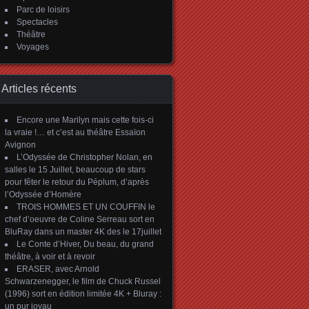
Parc de loisirs
Spectacles
Théâtre
Voyages
Articles récents
Encore une Marilyn mais cette fois-ci
la vraie !… et c’est au théâtre Essaïon
Avignon
L’Odyssée de Christopher Nolan, en
salles le 15 Juillet, beaucoup de stars
pour fêter le retour du Péplum, d’après
l’Odyssée d’Homère
TROIS HOMMES ET UN COUFFIN le
chef d’oeuvre de Coline Serreau sort en
BluRay dans un master 4K des le 17juillet
Le Conte d’Hiver, Du beau, du grand
théâtre, à voir et à revoir
ERASER, avec Arnold
Schwarzenegger, le film de Chuck Russel
(1996) sort en édition limitée 4K + Bluray :
un pur joyau