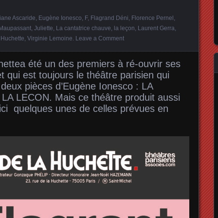
iane Ascaride
,
Eugène Ionesco
,
F
,
Flagrand Déni
,
Florence Pernel
,
Maupassant
,
Juliette
,
La cantatrice chauve
,
la leçon
,
Laurent Gerra
,
a Huchette
,
Virginie Lemoine
.
Leave a Comment
hette
a été un des premiers à ré-ouvrir ses
 qui est toujours le théâtre parisien qui
s deux pièces d’Eugène Ionesco : LA
 LECON. Mais ce théâtre produit aussi
oici quelques unes de celles prévues en