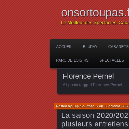
onsortoupas.f
Le Meilleur des Spectacles, Caba
ACCUEIL
BLURAY
CABARETS
PARC DE LOISIRS
SPECTACLES
Florence Pernel
All posts tagged Florence Pernel
Posted by
Guy Courtheoux
on
11 octobre 202
La saison 2020/2021
plusieurs entretien