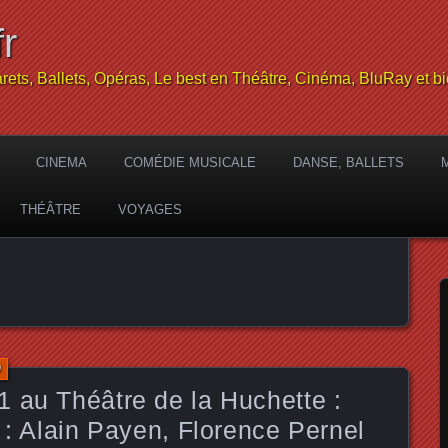
r
rets, Ballets, Opéras, Le best en Théâtre, Cinéma, BluRay et bi
CINEMA
COMÉDIE MUSICALE
DANSE, BALLETS
THÉÂTRE
VOYAGES
0
 au Théâtre de la Huchette :
s : Alain Payen, Florence Pernel