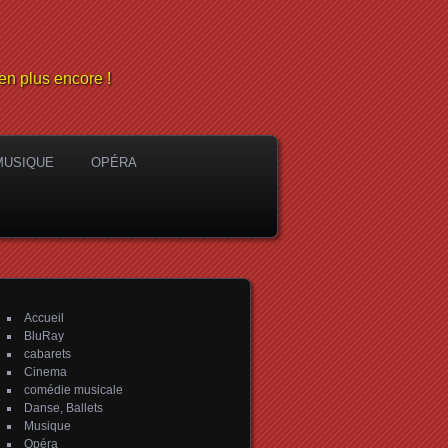
en plus encore !
MUSIQUE
OPÉRA
Accueil
BluRay
cabarets
Cinema
comédie musicale
Danse, Ballets
Musique
Opéra