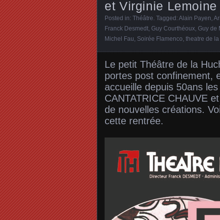
et Virginie Lemoine
Posted in:
Théâtre
. Tagged:
Alain Payen
,
Ar
Franck Desmedt
,
Guy Courthéoux
,
Guy de 
Michel Fau
,
Soirée Flamenco
,
theatre de l
Le petit Théâtre de la Huc
portes post confinement, et
accueille depuis 50ans le
CANTATRICE CHAUVE et LA
de nouvelles créations. V
cette rentrée.