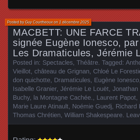
Posted by
Guy Courtheoux
on
1 décembre 2025
MACBETT: UNE FARCE T
signée Eugène Ionesco, par
Les Dramaticules, Jérémie 
Posted in:
Spectacles
,
Théâtre
. Tagged:
Anth
Vieillot
,
château de Grignan
,
Chloé Le Foresti
don quichotte
,
Dramaticules
,
Eugène Ionesco
Isabelle Granier
,
Jérémie Le Louët
,
Jonathan 
Buchy
,
la Montagne Cachée.
,
Laurent Papot
,
Marie Laure Atinault
,
Noémie Guedj
,
Richard I
Thomas Chrétien
,
William Shakespeare
.
Leav
Rating: