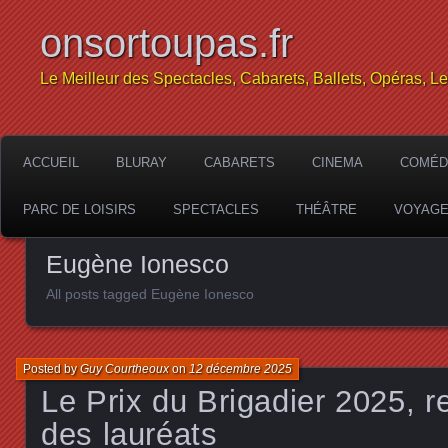
onsortoupas.fr
Le Meilleur des Spectacles, Cabarets, Ballets, Opéras, L
ACCUEIL
BLURAY
CABARETS
CINEMA
COMÉD
PARC DE LOISIRS
SPECTACLES
THÉÂTRE
VOYAG
Eugène Ionesco
All posts tagged Eugène Ionesco
Posted by
Guy Courtheoux
on
12 décembre 2025
Le Prix du Brigadier 2025, 
des lauréats