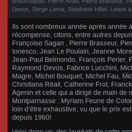
onsortoupas
,
Pierre Arditi
,
Pierre Brasseur
,
Pi
Devos
,
Serge Lama
,
Stéphane Hillel
.
Leave 
Ils sont nombreux année après année à 
récompense, citons, entre autres depuis
Françoise Sagan , Pierre Brasseur, Pie
Ionesco, Jean Le Poulain, Jeanne Mor
Jean-Paul Belmondo, François Perier, F
Raymond Devos, Fabrice Lucchini, Mich
Magre, Michel Bouquet, Michel Fau, Mi
Christiana Réali, Catherine Frot, Franc
Agenin et celle qui a dirigé de main de 
Montparnasse : Myriam Feune de Colomb
loin d’être exhaustive, vu que le prix 
depuis 1960!
Voici donc un des lauréats de cette ann