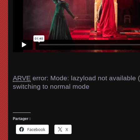
ARVE
error: Mode: lazyload not available 
switching to normal mode
Partager :
Facebook
X