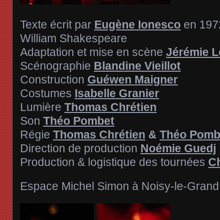
Texte écrit par
Eugène Ionesco
en 197
William Shakespeare
Adaptation et mise en scène
Jérémie L
Scénographie
Blandine Vieillot
Construction
Guéwen Maigner
Costumes
Isabelle Granier
Lumière
Thomas Chrétien
Son
Théo Pombet
Régie
Thomas Chrétien
&
Théo Pomb
Direction de production
Noémie Guedj
Production & logistique des tournées
Ch
Espace Michel Simon à Noisy-le-Grand