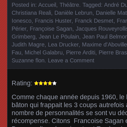
Posted in:
Accueil
,
Théâtre
. Tagged:
André Du
Christiana Reali
,
Danièle Lebrun
,
Danielle Mat
Ionesco
,
Francis Huster
,
Franck Desmet
,
Fra
Périer
,
Françoise Sagan
,
Jacques Rouveyrolli
Grimberg
,
Jean Le Pöulain
,
Jean Paul Belmo
Judith Magre
,
Lea Drucker
,
Maxime d'Aboville
Fau
,
Michel Galabru
,
Pierre Arditi
,
Pierre Bra
Suzanne flon
.
Leave a Comment
Rating:
Comme chaque année depuis 1960, le br
bâton qui frappait les 3 coups autrefois 
nombre de personnalités se sont vu déc
récompense. Citons Francoise Sagan e