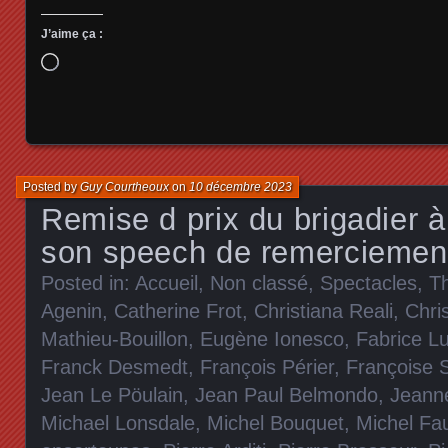
J’aime ça :
Chargement…
Posted by
Guy Courtheoux
on
10 décembre 2023
Remise d prix du brigadier à 
son speech de remerciemen
Posted in:
Accueil
,
Non classé
,
Spectacles
,
T
Agenin
,
Catherine Frot
,
Christiana Reali
,
Chris
Mathieu-Bouillon
,
Eugène Ionesco
,
Fabrice Lu
Franck Desmedt
,
François Périer
,
Françoise 
Jean Le Pöulain
,
Jean Paul Belmondo
,
Jeann
Michael Lonsdale
,
Michel Bouquet
,
Michel Fa