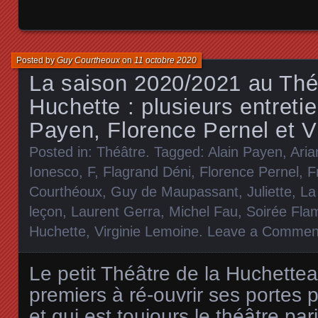
Posted by
Guy Courtheoux
on
11 octobre 2020
La saison 2020/2021 au Théâ
Huchette : plusieurs entretie
Payen, Florence Pernel et V
Posted in:
Théâtre
. Tagged:
Alain Payen
,
Aria
Ionesco
,
F
,
Flagrand Déni
,
Florence Pernel
,
F
Courthéoux
,
Guy de Maupassant
,
Juliette
,
La
leçon
,
Laurent Gerra
,
Michel Fau
,
Soirée Fla
Huchette
,
Virginie Lemoine
.
Leave a Commen
Le petit Théâtre de la Huchette
a
premiers à ré-ouvrir ses portes 
et qui est toujours le théâtre par