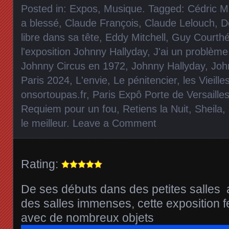
Posted in:
Expos
,
Musique
. Tagged:
Cédric M
a blessé
,
Claude François
,
Claude Lelouch
,
D
libre dans sa tête
,
Eddy Mitchell
,
Guy Courth
l'exposition Johnny Hallyday
,
J'ai un problème
Johnny Circus en 1972
,
Johnny Hallyday
,
Joh
Paris 2024
,
L'envie
,
Le pénitencier
,
les Vieille
onsortoupas.fr
,
Paris Expô Porte de Versaille
Requiem pour un fou
,
Retiens la Nuit
,
Sheila
,
le meilleur
.
Leave a Comment
Rating:
De ses débuts dans des petites salles
des salles immenses, cette exposition fe
avec de nombreux objets