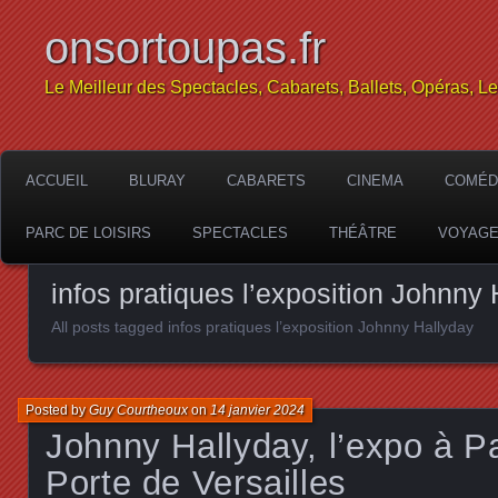
onsortoupas.fr
Le Meilleur des Spectacles, Cabarets, Ballets, Opéras, L
ACCUEIL
BLURAY
CABARETS
CINEMA
COMÉD
PARC DE LOISIRS
SPECTACLES
THÉÂTRE
VOYAG
infos pratiques l’exposition Johnny
All posts tagged infos pratiques l’exposition Johnny Hallyday
Posted by
Guy Courtheoux
on
14 janvier 2024
Johnny Hallyday, l’expo à Pa
Porte de Versailles