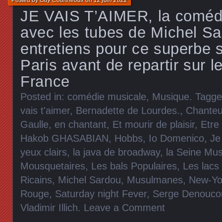
Posted by
Guy Courtheoux
on
12 juin 2022
JE VAIS T’AIMER, la coméd
avec les tubes de Michel Sa
entretiens pour ce superbe 
Paris avant de repartir sur l
France
Posted in:
comédie musicale
,
Musique
. Tagg
vais t'aimer
,
Bernadette de Lourdes.
,
Chanteu
Gaulle
,
en chantant
,
Et mourir de plaisir
,
Etre
Hakob GHASABIAN
,
Hobbs
,
Io Domenico
,
Je
yeux clairs
,
la java de broadway
,
la Seine Mus
Mousquetaires
,
Les bals Populaires
,
Les lacs
Ricains
,
Michel Sardou
,
Musulmanes
,
New-Yo
Rouge
,
Saturday night Fever
,
Serge Denouco
Vladimir Illich
.
Leave a Comment