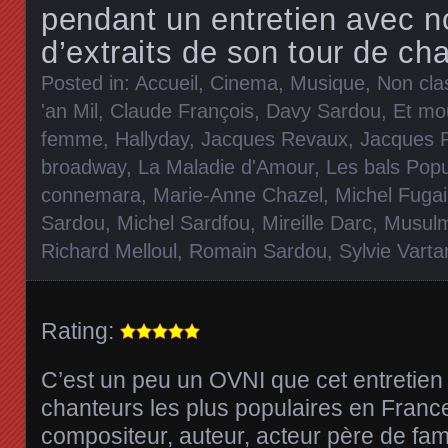
pendant un entretien avec 
d’extraits de son tour de ch
Posted in:
Accueil
,
Cinema
,
Musique
,
Non cla
'an Mil
,
Claude François
,
Davy Sardou
,
Et mou
femme
,
Hallyday
,
Jacques Revaux
,
Jacques R
broadway
,
La Maladie d'Amour
,
Les bals Popu
connemara
,
Marie-Anne Chazel
,
Michel Fuga
Sardou
,
Michel Sardfou
,
Mireille Darc
,
Musul
Richard Melloul
,
Romain Sardou
,
Sylvie Varta
Rating:
C’est un peu un OVNI que cet entretien
chanteurs les plus populaires en France
compositeur, auteur, acteur père de fam