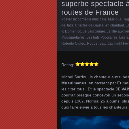
superbe spectacle à 
routes de France
Posted in:
comédie musicale
,
Musique
. Ta
de Jazz
,
Charles de Gaulle
,
en chantant
,
Et
Io Domenico
,
Je vais t'aimer
,
La fille aux ye
Mousquetaires
,
Les bals Populaires
,
Les l
Roberto Ciuleo
,
Rouge
,
Saturday night Fev
Rating:
Michel Sardou, le chanteur aux tube
Musulmanes,
en passant par
Et mou
les citer tous. Et le spectacle
JE VAI
pourrait presque concevoir un second 
depuis 1967. Normal 26 albums, plus 
quoi faire envie à tous les chanteurs 