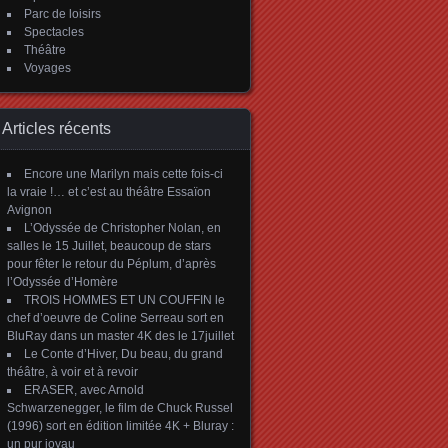
Parc de loisirs
Spectacles
Théâtre
Voyages
Articles récents
Encore une Marilyn mais cette fois-ci
la vraie !… et c’est au théâtre Essaïon
Avignon
L’Odyssée de Christopher Nolan, en
salles le 15 Juillet, beaucoup de stars
pour fêter le retour du Péplum, d’après
l’Odyssée d’Homère
TROIS HOMMES ET UN COUFFIN le
chef d’oeuvre de Coline Serreau sort en
BluRay dans un master 4K des le 17juillet
Le Conte d’Hiver, Du beau, du grand
théâtre, à voir et à revoir
ERASER, avec Arnold
Schwarzenegger, le film de Chuck Russel
(1996) sort en édition limitée 4K + Bluray :
un pur joyau