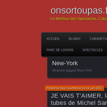
onsortoupas.f
Le Meilleur des Spectacles, Caba
ACCUEIL
BLURAY
CABARETS
PARC DE LOISIRS
SPECTACLES
New-York
All posts tagged New-York
Posted by
Guy Courtheoux
on
12 juin 2022
JE VAIS T’AIMER, l
tubes de Michel Sar