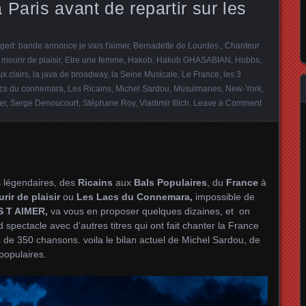
Paris avant de repartir sur les
gged:
bande annonce je vais t'aimer
,
Bernadette de Lourdes.
,
Chanteur
 mourir de plaisir
,
Etre une femme
,
Hakob
,
Hakob GHASABIAN
,
Hobbs
,
ux clairs
,
la java de broadway
,
la Seine Musicale
,
Le France
,
les 3
acs du connemara
,
Les Ricains
,
Michel Sardou
,
Musulmanes
,
New-York
,
er
,
Serge Denoucourt
,
Stéphane Roy
,
Vladimir Illich
.
Leave a Comment
s légendaires, des
Ricains
aux
Bals Populaires
, du
France
à
rir de plaisir
ou
Les Lacs du Connemara,
impossible de
S T AIMER,
va vous en proposer quelques dizaines, et on
spectacle avec d’autres titres qui ont fait chanter la France
de 350 chansons. voila le bilan actuel de Michel Sardou, de
populaires.