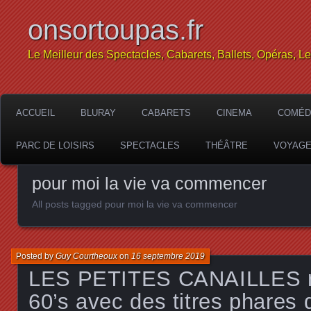
onsortoupas.fr
Le Meilleur des Spectacles, Cabarets, Ballets, Opéras, L
ACCUEIL
BLURAY
CABARETS
CINEMA
COMÉD
PARC DE LOISIRS
SPECTACLES
THÉÂTRE
VOYAG
pour moi la vie va commencer
All posts tagged pour moi la vie va commencer
Posted by
Guy Courtheoux
on
16 septembre 2019
LES PETITES CANAILLES rev
60’s avec des titres phares 