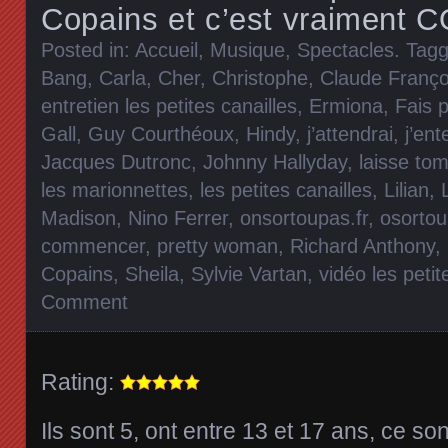
Copains et c’est vraiment 
Posted in:
Accueil
,
Musique
,
Spectacles
. Tag
Bang
,
Carla
,
Cher
,
Christophe
,
Claude Franço
entretien les petites canailles
,
Ermiona
,
Fais p
Gall
,
Guy Courthéoux
,
Hindy
,
j’attendrai
,
j’ent
Jacques Dutronc
,
Johnny Hallyday
,
laisse tom
les marionnettes
,
les petites canailles
,
Lilian
,
Madison
,
Nino Ferrer
,
onsortoupas.fr
,
osorto
commencer
,
pretty woman
,
Richard Anthony
,
Copains
,
Sheila
,
Sylvie Vartan
,
vidéo les petit
Comment
Rating:
Ils sont 5, ont entre 13 et 17 ans, ce s