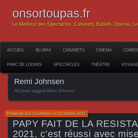
onsortoupas.fr
Le Meilleur des Spectacles, Cabarets, Ballets, Opéras, L
ACCUEIL
BLURAY
CABARETS
CINEMA
COMÉD
PARC DE LOISIRS
SPECTACLES
THÉÂTRE
VOYAG
Remi Johnsen
All posts tagged Remi Johnsen
Posted by
Guy Courtheoux
on
19 octobre 2021
PAPY FAIT DE LA RESISTA
2021, c’est réussi avec mis