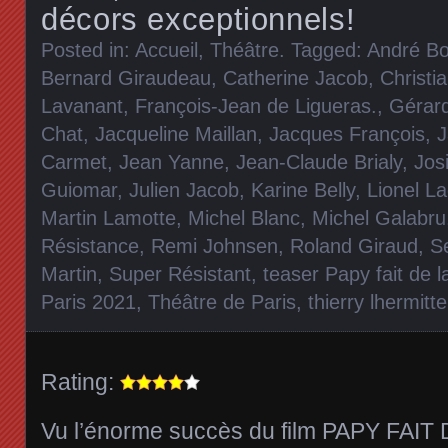
décors exceptionnels!
Posted in:
Accueil
,
Théâtre
. Tagged:
André Bo
Bernard Giraudeau
,
Catherine Jacob
,
Christia
Lavanant
,
François-Jean de Ligueras.
,
Gérar
Chat
,
Jacqueline Maillan
,
Jacques François
,
J
Carmet
,
Jean Yanne
,
Jean-Claude Brialy
,
Jos
Guiomar
,
Julien Jacob
,
Karine Belly
,
Lionel La
Martin Lamotte
,
Michel Blanc
,
Michel Galabru
Résistance
,
Remi Johnsen
,
Roland Giraud
,
S
Martin
,
Super Résistant
,
teaser Papy fait de 
Paris 2021
,
Théâtre de Paris
,
thierry lhermitte
Rating:
Vu l’énorme succès du film PAPY FAI