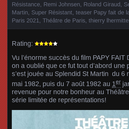
Résistance
,
Remi Johnsen
,
Roland Giraud
,
S
Martin
,
Super Résistant
,
teaser Papy fait de 
Paris 2021
,
Théâtre de Paris
,
thierry lhermitte
Rating:
Vu l’énorme succès du film PAPY FAI
on a oublié que ce fut tout d’abord une 
s’est jouée au Splendid St Martin du
6 
er
mai 1982
, puis du
7 août 1982
au
1
ja
revenue pour notre bonheur au Théâtre
série limitée de représentations!