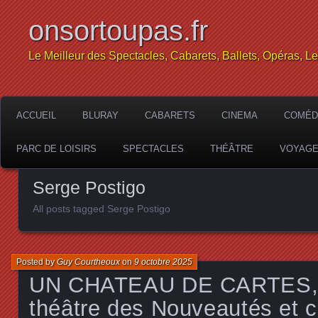
onsortoupas.fr
Le Meilleur des Spectacles, Cabarets, Ballets, Opéras, L
ACCUEIL
BLURAY
CABARETS
CINEMA
COMÉD
PARC DE LOISIRS
SPECTACLES
THÉÂTRE
VOYAG
Serge Postigo
All posts tagged Serge Postigo
Posted by
Guy Courtheoux
on
9 octobre 2025
UN CHATEAU DE CARTES, c
théâtre des Nouveautés et c