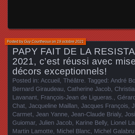
Posted by
Guy Courtheoux
on
19 octobre 2021
PAPY FAIT DE LA RESISTA
2021, c’est réussi avec mis
décors exceptionnels!
Posted in:
Accueil
,
Théâtre
. Tagged:
André Bo
Bernard Giraudeau
,
Catherine Jacob
,
Christia
Lavanant
,
François-Jean de Ligueras.
,
Gérar
Chat
,
Jacqueline Maillan
,
Jacques François
,
J
Carmet
,
Jean Yanne
,
Jean-Claude Brialy
,
Jos
Guiomar
,
Julien Jacob
,
Karine Belly
,
Lionel La
Martin Lamotte
,
Michel Blanc
,
Michel Galabru