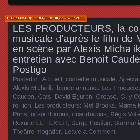
Posted by
Guy Courtheoux
on
21 février 2022
LES PRODUCTEURS, la co
musicale d’après le film de
en scène par Alexis Michali
entretien avec Benoit Caud
Postigo
Posted in:
Accueil
,
comédie musicale
,
Specta
Alexis Michalik; bande annonce Les Producte
Cauden
,
Cats
,
David Eguren
,
Grease
,
Guy Co
roi lion
,
Les producteurs; Mel Brooks
,
Mama 
Paris
,
onsoortoupas
,
onsortoupas
,
Régis Vall
Roxane LE TEXIER
,
Serge Postigo
,
Starmani
Théâtre mogador
.
Leave a Comment