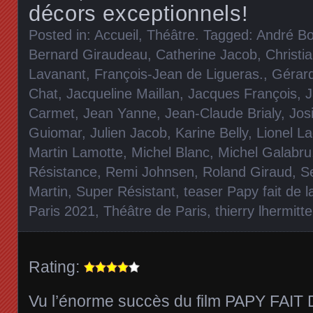
décors exceptionnels!
Posted in:
Accueil
,
Théâtre
. Tagged:
André Bo
Bernard Giraudeau
,
Catherine Jacob
,
Christia
Lavanant
,
François-Jean de Ligueras.
,
Gérar
Chat
,
Jacqueline Maillan
,
Jacques François
,
J
Carmet
,
Jean Yanne
,
Jean-Claude Brialy
,
Jos
Guiomar
,
Julien Jacob
,
Karine Belly
,
Lionel La
Martin Lamotte
,
Michel Blanc
,
Michel Galabru
Résistance
,
Remi Johnsen
,
Roland Giraud
,
S
Martin
,
Super Résistant
,
teaser Papy fait de 
Paris 2021
,
Théâtre de Paris
,
thierry lhermitte
Rating:
Vu l’énorme succès du film PAPY FAI