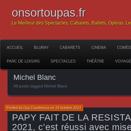
onsortoupas.fr
Le Meilleur des Spectacles, Cabarets, Ballets, Opéras, L
ACCUEIL
BLURAY
CABARETS
CINEMA
COMÉD
PARC DE LOISIRS
SPECTACLES
THÉÂTRE
VOYAG
Michel Blanc
All posts tagged Michel Blanc
Posted by
Guy Courtheoux
on
19 octobre 2021
PAPY FAIT DE LA RESISTA
2021, c’est réussi avec mis