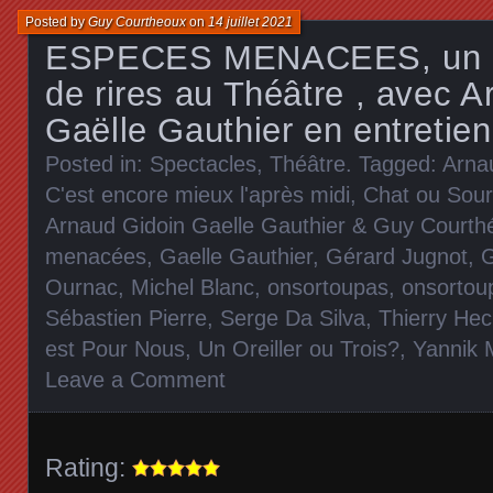
Posted by
Guy Courtheoux
on
14 juillet 2021
ESPECES MENACEES, un i
de rires au Théâtre , avec A
Gaëlle Gauthier en entretien
Posted in:
Spectacles
,
Théâtre
. Tagged:
Arna
C'est encore mieux l'après midi
,
Chat ou Sour
Arnaud Gidoin Gaelle Gauthier & Guy Courth
menacées
,
Gaelle Gauthier
,
Gérard Jugnot
,
G
Ournac
,
Michel Blanc
,
onsortoupas
,
onsortoup
Sébastien Pierre
,
Serge Da Silva
,
Thierry He
est Pour Nous
,
Un Oreiller ou Trois?
,
Yannik M
Leave a Comment
Rating: