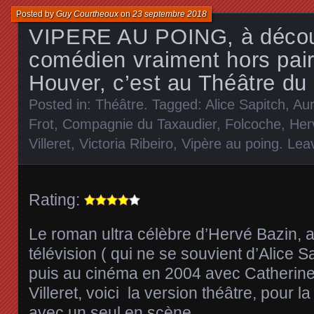
Posted by
Guy Courtheoux
on
23 septembre 2018
VIPERE AU POING, à découv
comédien vraiment hors pair
Houver, c’est au Théâtre du
Posted in:
Théâtre
. Tagged:
Alice Sapitch
,
Aur
Frot
,
Compagnie du Taxaudier
,
Folcoche
,
Her
Villeret
,
Victoria Ribeiro
,
Vipère au poing
.
Lea
Rating:
Le roman ultra célèbre d’Hervé Bazin, 
télévision ( qui ne se souvient d’Alice 
puis au cinéma en 2004 avec Catherine
Villeret, voici la version théâtre, pour la
avec un seul en scène.