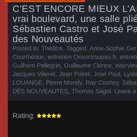
C’EST ENCORE MIEUX L’A
vrai boulevard, une salle pli
Sébastien Castro et José Pa
des Nouveautés
Posted in:
Théâtre
. Tagged:
Anne-Sophie Ge
Courthéoux
,
entretien Onsortroupas.fr
,
entret
Guilhem Pellegrin
,
Guillaume Clérice
,
intervi
Jacques Villeret
,
Jean Poiret
,
José Paul
,
Lysi
LOUANGE
,
Pierre Mondy
,
Ray Cooney
,
Sébas
DES NOUVEAUTES
,
Thomas Sagol
.
Leave 
Rating: