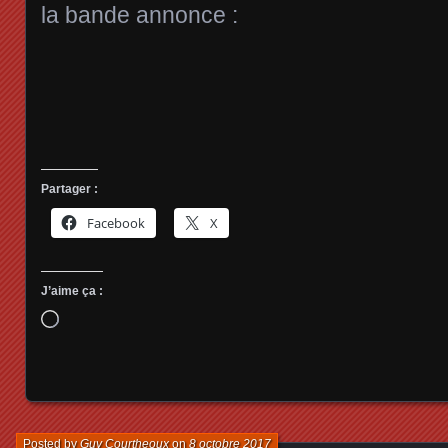
la bande annonce :
Partager :
Facebook
X
J’aime ça :
Chargement…
Posted by
Guy Courtheoux
on
8 octobre 2017