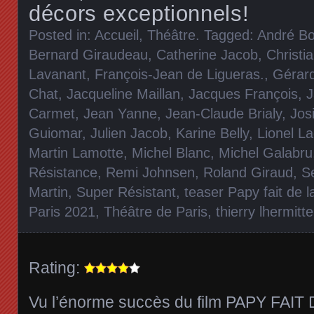
décors exceptionnels!
Posted in:
Accueil
,
Théâtre
. Tagged:
André Bo
Bernard Giraudeau
,
Catherine Jacob
,
Christia
Lavanant
,
François-Jean de Ligueras.
,
Gérar
Chat
,
Jacqueline Maillan
,
Jacques François
,
J
Carmet
,
Jean Yanne
,
Jean-Claude Brialy
,
Jos
Guiomar
,
Julien Jacob
,
Karine Belly
,
Lionel La
Martin Lamotte
,
Michel Blanc
,
Michel Galabru
Résistance
,
Remi Johnsen
,
Roland Giraud
,
S
Martin
,
Super Résistant
,
teaser Papy fait de 
Paris 2021
,
Théâtre de Paris
,
thierry lhermitte
Rating:
Vu l’énorme succès du film PAPY FAI