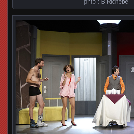
phto : B Richebé