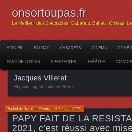
onsortoupas.fr
Le Meilleur des Spectacles, Cabarets, Ballets, Opéras, L
ACCUEIL
BLURAY
CABARETS
CINEMA
COMÉD
PARC DE LOISIRS
SPECTACLES
THÉÂTRE
VOYAG
Jacques Villeret
All posts tagged Jacques Villeret
Posted by
Guy Courtheoux
on
19 octobre 2021
PAPY FAIT DE LA RESISTA
2021, c’est réussi avec mis