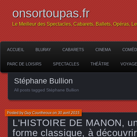
onsortoupas.fr
Le Meilleur des Spectacles, Cabarets, Ballets, Opéras, L
ACCUEIL
BLURAY
CABARETS
CINEMA
COMÉD
PARC DE LOISIRS
SPECTACLES
THÉÂTRE
VOYAG
Stéphane Bullion
All posts tagged Stéphane Bullion
Posted by
Guy Courtheoux
on
30 avril 2015
L'HISTOIRE DE MANON, un 
forme classique, à découvri