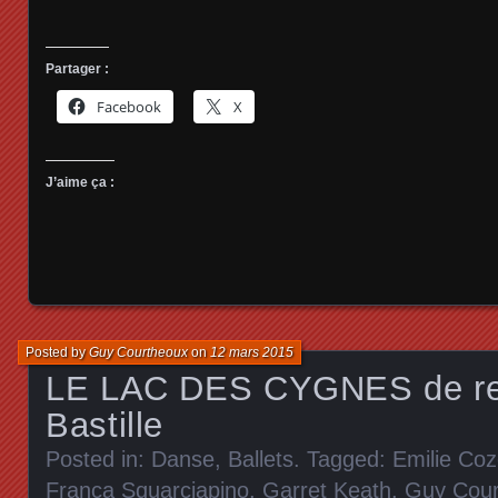
Partager :
Facebook
X
J’aime ça :
Posted by
Guy Courtheoux
on
12 mars 2015
LE LAC DES CYGNES de ret
Bastille
Posted in:
Danse, Ballets
. Tagged:
Emilie Coz
Franca Squarciapino
,
Garret Keath
,
Guy Cour