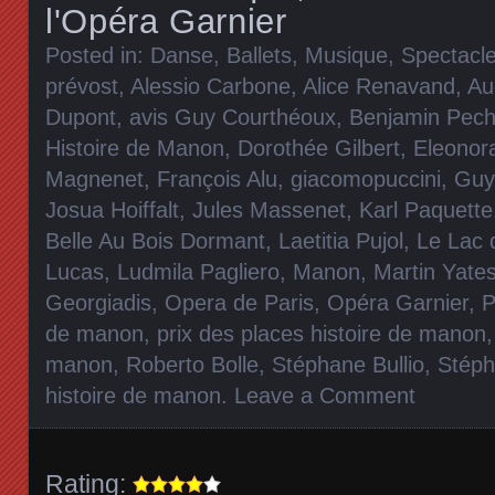
l'Opéra Garnier
Posted in:
Danse, Ballets
,
Musique
,
Spectacl
prévost
,
Alessio Carbone
,
Alice Renavand
,
Au
Dupont
,
avis Guy Courthéoux
,
Benjamin Pec
Histoire de Manon
,
Dorothée Gilbert
,
Eleonor
Magnenet
,
François Alu
,
giacomopuccini
,
Guy
Josua Hoiffalt
,
Jules Massenet
,
Karl Paquette
Belle Au Bois Dormant
,
Laetitia Pujol
,
Le Lac 
Lucas
,
Ludmila Pagliero
,
Manon
,
Martin Yate
Georgiadis
,
Opera de Paris
,
Opéra Garnier
,
P
de manon
,
prix des places histoire de manon
manon
,
Roberto Bolle
,
Stéphane Bullio
,
Stéph
histoire de manon
.
Leave a Comment
Rating: