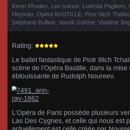
Kevin Rhodes
,
Lev Ivanov
,
Ludmila Pagliero
,
Heyman
,
Opéra BASTILLE
,
Piotr Ilitch Thaïk
Stéphane Bullion
,
Vassili Geltzer
,
Vladimir Be
Rating:
Le ballet fantastique de Piotr Ilitch Tcha
scène de l’Opéra Bastille, dans la mise
éblouissante de Rudolph Noureev.
L’Opéra de Paris possède plusieurs ver
Las Des Cygnes, et celle qui nous est 
actuellement est celle créée par Noure