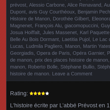
prévost
,
Alessio Carbone
,
Alice Renavand
,
Au
Dupont
,
avis Guy Courthéoux
,
Benjamin Pec
Histoire de Manon
,
Dorothée Gilbert
,
Eleonor
Magnenet
,
François Alu
,
giacomopuccini
,
Guy
Josua Hoiffalt
,
Jules Massenet
,
Karl Paquette
Belle Au Bois Dormant
,
Laetitia Pujol
,
Le Lac 
Lucas
,
Ludmila Pagliero
,
Manon
,
Martin Yate
Georgiadis
,
Opera de Paris
,
Opéra Garnier
,
P
de manon
,
prix des places histoire de manon
manon
,
Roberto Bolle
,
Stéphane Bullio
,
Stéph
histoire de manon
.
Leave a Comment
Rating:
L’histoire écrite par L’abbé Prévost en 