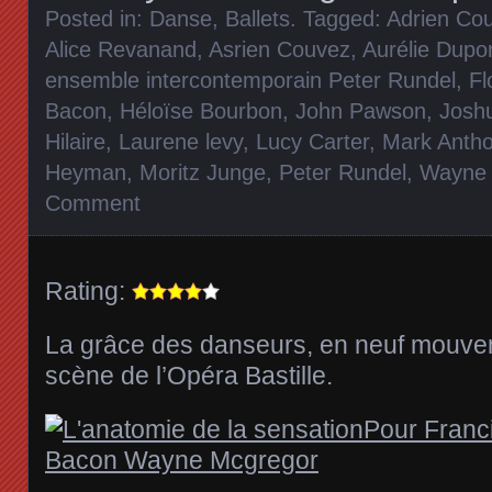
Posted in:
Danse, Ballets
. Tagged:
Adrien Co
Alice Revanand
,
Asrien Couvez
,
Aurélie Dupo
ensemble intercontemporain Peter Rundel
,
Fl
Bacon
,
Héloïse Bourbon
,
John Pawson
,
Joshu
Hilaire
,
Laurene levy
,
Lucy Carter
,
Mark Anth
Heyman
,
Moritz Junge
,
Peter Rundel
,
Wayne
Comment
Rating:
La grâce des danseurs, en neuf mouve
scène de l’Opéra Bastille.