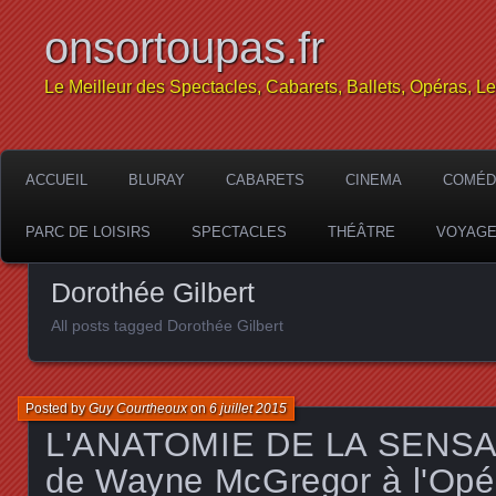
onsortoupas.fr
Le Meilleur des Spectacles, Cabarets, Ballets, Opéras, L
ACCUEIL
BLURAY
CABARETS
CINEMA
COMÉD
PARC DE LOISIRS
SPECTACLES
THÉÂTRE
VOYAG
Dorothée Gilbert
All posts tagged Dorothée Gilbert
Posted by
Guy Courtheoux
on
6 juillet 2015
L'ANATOMIE DE LA SENSATI
de Wayne McGregor à l'Opér