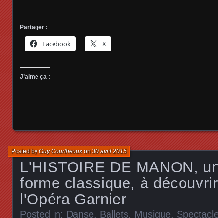
Partager :
Facebook
X
J’aime ça :
Posted by
Guy Courtheoux
on
30 avril 2015
L'HISTOIRE DE MANON, un 
forme classique, à découvri
l'Opéra Garnier
Posted in:
Danse, Ballets
,
Musique
,
Spectacl