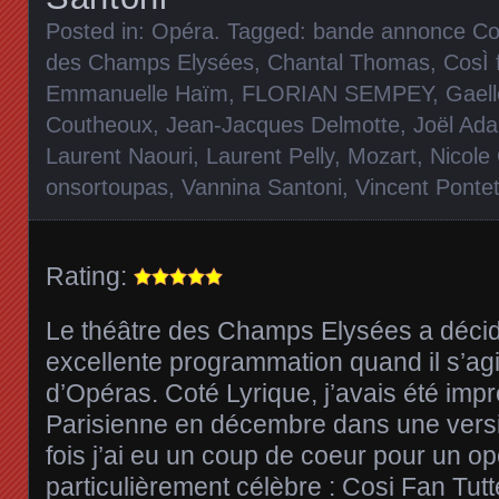
Posted in:
Opéra
. Tagged:
bande annonce Cos
des Champs Elysées
,
Chantal Thomas
,
CosÌ 
Emmanuelle Haïm
,
FLORIAN SEMPEY
,
Gael
Coutheoux
,
Jean-Jacques Delmotte
,
Joël Ad
Laurent Naouri
,
Laurent Pelly
,
Mozart
,
Nicole
onsortoupas
,
Vannina Santoni
,
Vincent Ponte
Rating:
Le théâtre des Champs Elysées a déci
excellente programmation quand il s’agi
d’Opéras. Coté Lyrique, j’avais été imp
Parisienne en décembre dans une versio
fois j’ai eu un coup de coeur pour un o
particulièrement célèbre : Cosi Fan Tutt