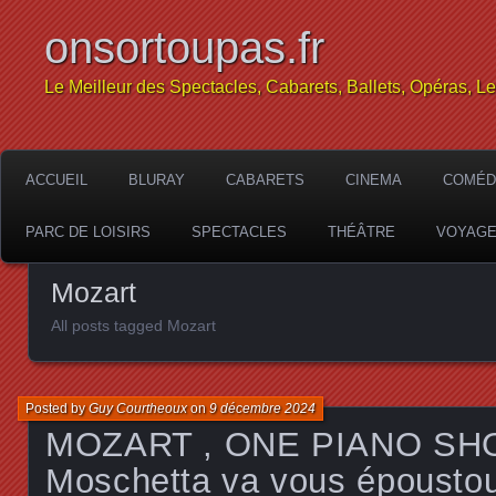
onsortoupas.fr
Le Meilleur des Spectacles, Cabarets, Ballets, Opéras, L
ACCUEIL
BLURAY
CABARETS
CINEMA
COMÉD
PARC DE LOISIRS
SPECTACLES
THÉÂTRE
VOYAG
Mozart
All posts tagged Mozart
Posted by
Guy Courtheoux
on
9 décembre 2024
MOZART , ONE PIANO SHO
Moschetta va vous époustou