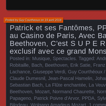
Posted by
Guy Courtheoux
on
19 avril 2018
Patrick et ses Fantômes, P
au Casino de Paris, Avec Ba
Beethoven, C’est S U P E R 
exclusif avec ce grand Mons
Posted in:
Musique
,
Spectacles
. Tagged:
Andr
Robitaille
,
Bach
,
Beethoven
,
Erik Satie
,
Franz
Lachance
,
Giuseppe Verdi
,
Guy Courthéoux / 
Claude Dumesnil
,
Jean-Pascal Hamelin
,
Joha
Sebastian Bach
,
La Flûte enchantée
,
La Veuv
Beethoven
,
Mozart
,
Normand Chaurette
,
Nor
Papageno
,
Patrick Poivre d'Arvor
,
PPDA
,
Syl
Bilodeau
,
Wolgang Amadeus Mozart
.
1 comm