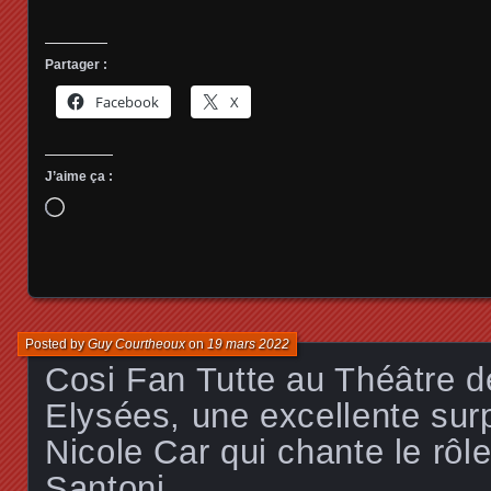
Partager :
Facebook
X
J’aime ça :
Chargement…
Posted by
Guy Courtheoux
on
19 mars 2022
Cosi Fan Tutte au Théâtre
Elysées, une excellente sur
Nicole Car qui chante le rôl
Santoni