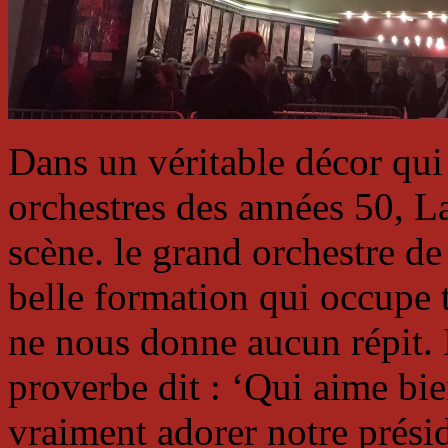
Dans un véritable décor qui 
orchestres des années 50, La
scène. le grand orchestre d
belle formation qui occupe t
ne nous donne aucun répit. 
proverbe dit : ‘Qui aime bien
vraiment adorer notre préside