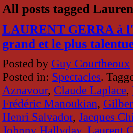
All posts tagged Lauren
LAURENT GERRA à l'Ol
grand et le plus talentu
Posted by
Guy Courtheoux
Posted in:
Spectacles
. Tagg
Aznavour
,
Claude Laplace
,
Frédéric Manoukian
,
Gilbe
Henri Salvador
,
Jacques Ch
Johnny Hallyday
,
Laurent G