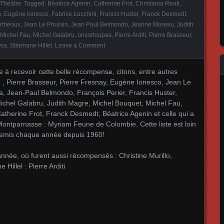
Théâtre
. Tagged:
Béatrice Agenin
,
Catherine Frot
,
Christiana Reali
,
n
,
Eugène Ionesco
,
Fabrice Lucchini
,
Francis Huster
,
Franck Desmedt
,
rthéoux
,
Jean Le Pöulain
,
Jean Paul Belmondo
,
Jeanne Moreau
,
Judith
Michel Fau
,
Michel Galabru
,
onsortoupas
,
Pierre Arditi
,
Pierre Brasseur
,
ama
,
Stéphane Hillel
.
Leave a Comment
à recevoir cette belle récompense, citons, entre autres
 , Pierre Brasseur, Pierre Fresnay, Eugène Ionesco, Jean Le
 Jean-Paul Belmondo, François Perier, Francis Huster,
chel Galabru, Judith Magre, Michel Bouquet, Michel Fau,
Catherine Frot, Franck Desmedt, Béatrice Agenin et celle qui a
Montparnasse : Myriam Feune de Colombie. Cette liste est loin
t remis chaque année depuis 1960!
année, où furent aussi récompensés : Christine Murillo,
Hillel : Pierre Arditi