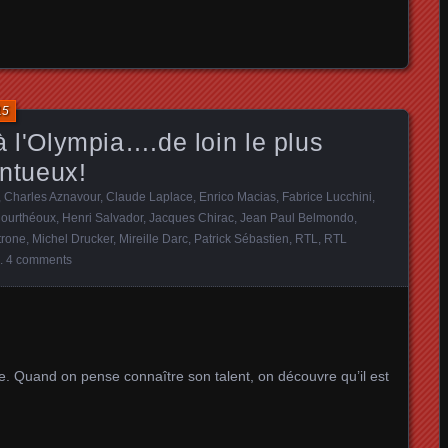
15
'Olympia….de loin le plus
entueux!
,
Charles Aznavour
,
Claude Laplace
,
Enrico Macias
,
Fabrice Lucchini
,
ourthéoux
,
Henri Salvador
,
Jacques Chirac
,
Jean Paul Belmondo
,
trone
,
Michel Drucker
,
Mireille Darc
,
Patrick Sébastien
,
RTL
,
RTL
.
4 comments
e. Quand on pense connaître son talent, on découvre qu’il est