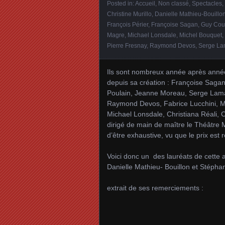
Posted in:
Accueil
,
Non classé
,
Spectacles
,
Christine Murillo
,
Danielle Mathieu-Bouillo
François Périer
,
Françoise Sagan
,
Guy Cou
Magre
,
Michael Lonsdale
,
Michel Bouquet
,
Pierre Fresnay
,
Raymond Devos
,
Serge L
Ils sont nombreux année après année 
depuis sa création : Françoise Sagan
Poulain, Jeanne Moreau, Serge Lama,
Raymond Devos, Fabrice Lucchini, Mi
Michael Lonsdale, Christiana Réali, 
dirigé de main de maître le Théâtre 
d’être exhaustive, vu que le prix es
Voici donc un des lauréats de cette 
Danielle Mathieu- Bouillon et Stéphane 
extrait de ses remerciements :