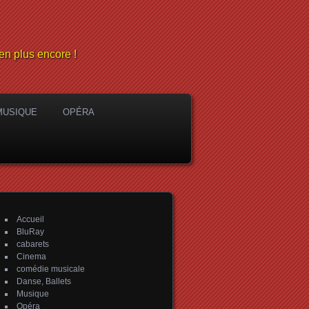
en plus encore !
MUSIQUE
OPÉRA
Accueil
BluRay
cabarets
Cinema
comédie musicale
Danse, Ballets
Musique
Opéra