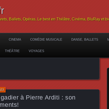
r
rets, Ballets, Opéras, Le best en Théâtre, Cinéma, BluRay et bi
CINEMA
COMÉDIE MUSICALE
DANSE, BALLETS
THÉÂTRE
VOYAGES
023
gadier à Pierre Arditi : son
ments!