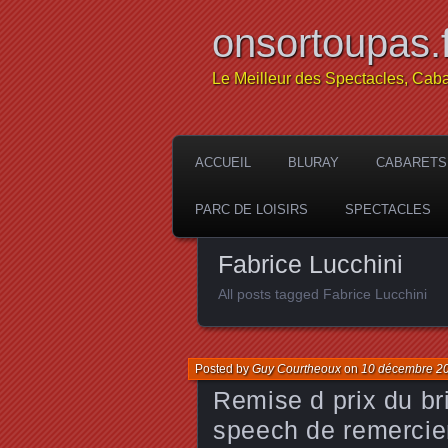
onsortoupas.f
Le Meilleur des Spectacles, Caba
ACCUEIL
BLURAY
CABARETS
PARC DE LOISIRS
SPECTACLES
Fabrice Lucchini
All posts tagged Fabrice Lucchini
Posted by
Guy Courtheoux
on
10 décembre 2
Remise d prix du bri
speech de remercie