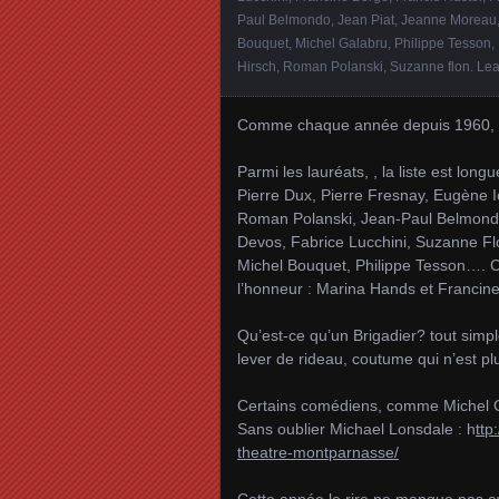
Paul Belmondo
,
Jean Piat
,
Jeanne Moreau
Bouquet
,
Michel Galabru
,
Philippe Tesson
,
Hirsch
,
Roman Polanski
,
Suzanne flon
.
Lea
Comme chaque année depuis 1960, le
Parmi les lauréats, , la liste est lon
Pierre Dux, Pierre Fresnay, Eugène 
Roman Polanski, Jean-Paul Belmondo,
Devos, Fabrice Lucchini, Suzanne Flo
Michel Bouquet, Philippe Tesson…. C
l’honneur : Marina Hands et Francin
Qu’est-ce qu’un Brigadier? tout simpl
lever de rideau, coutume qui n’est pl
Certains comédiens, comme Michel Ga
Sans oublier Michael Lonsdale : h
ttp
theatre-montparnasse/
Cette année le rire ne manque pas a