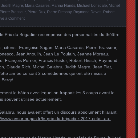
,
Judith Magre
,
Maria Casarés
,
Marina Hands
,
Michael Lonsdale
,
Michel
Pierre Brasseur
,
Pierre Dux
,
Pierre Fresnay
,
Raymond Devos
,
Robert
ve a Comment
 Prix du Brigadier récompense des personnalités du théâtre.
gue, citons : Françoise Sagan, Maria Casarés, Pierre Brasseur,
Ionesco, Jean Anouilh, Jean Le Poulain, Jeanne Moreau,
 François Perrier, Francis Huster, Robert Hirsch, Raymond
n, Claude Rich, Michel Galabru, Judith Magre, Jean Piat,
ette année ce sont 2 comédiennes qui ont été mises à
e Bergé.
ement le bâton avec lequel on frappait les 3 coups avant le
us souvent utilisée actuellement.
labru, nous avaient offert un discours absolument hilarant.
://www.onsortoupas.fr/le-prix-du-brigadier-2017-cetait-au-
vec les discours de Marina Hands, aux côtés de Bruno Julliard