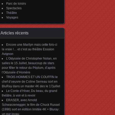
Parc de loisirs
Spectacles
Théâtre
Voyages
Articles récents
Encore une Marilyn mais cette fois-ci
la vraie !… et c’est au théâtre Essaïon
Avignon
L’Odyssée de Christopher Nolan, en
salles le 15 Juillet, beaucoup de stars
pour fêter le retour du Péplum, d’après
l’Odyssée d’Homère
TROIS HOMMES ET UN COUFFIN le
chef d’oeuvre de Coline Serreau sort en
BluRay dans un master 4K des le 17juillet
Le Conte d’Hiver, Du beau, du grand
théâtre, à voir et à revoir
ERASER, avec Arnold
Schwarzenegger, le film de Chuck Russel
(1996) sort en édition limitée 4K + Bluray :
un pur joyau