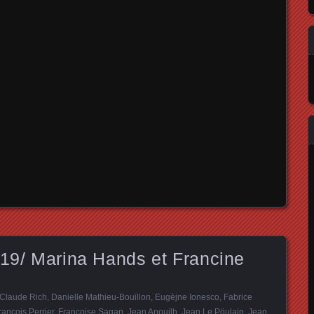
019/ Marina Hands et Francine
Claude Rich
,
Danielle Mathieu-Bouillon
,
Eugèjne Ionesco
,
Fabrice
rançois Perrier
,
Françoise Sagan
,
Jean Anouilh
,
Jean Le Pöulain
,
Jean