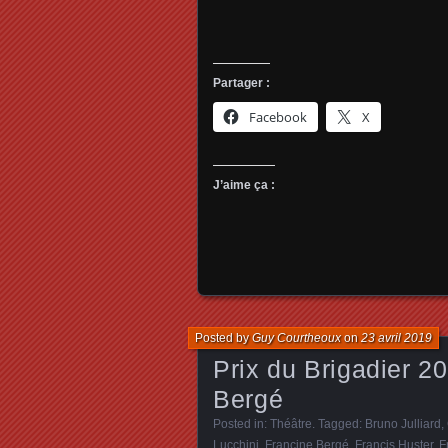
Partager :
Facebook
X
J’aime ça :
Posted by
Guy Courtheoux
on
23 avril 2019
Prix du Brigadier 2
Bergé
Posted in:
Théâtre
. Tagged:
Bruno Julliard
,
Lucchini
,
Francine Bergé
,
Francis Huster
,
F