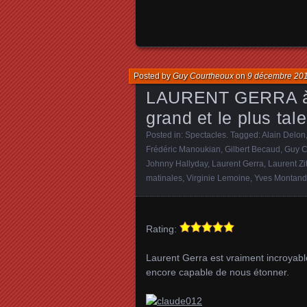
Posted by
Guy Courtheoux
on
9 décembre 20
LAURENT GERRA à l
grand et le plus tal
Posted in:
Spectacles
. Tagged:
Alain Delon
Frédéric Manoukian
,
Gilbert Becaud
,
Guy C
Johnny Hallyday
,
Laurent Gerra
,
Laurent Zi
matinales
,
Virginie Lemoine
,
Yves Montand
Rating:
Laurent Gerra est vraiment incroyabl
encore capable de nous étonner.