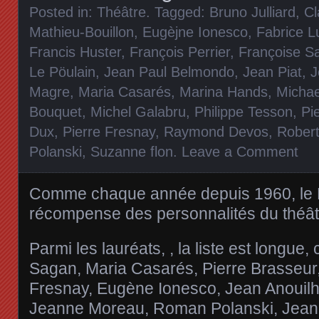
Posted in:
Théâtre
. Tagged:
Bruno Julliard
,
Cl
Mathieu-Bouillon
,
Eugèjne Ionesco
,
Fabrice L
Francis Huster
,
François Perrier
,
Françoise S
Le Pöulain
,
Jean Paul Belmondo
,
Jean Piat
,
J
Magre
,
Maria Casarés
,
Marina Hands
,
Michae
Bouquet
,
Michel Galabru
,
Philippe Tesson
,
Pi
Dux
,
Pierre Fresnay
,
Raymond Devos
,
Robert
Polanski
,
Suzanne flon
.
Leave a Comment
Comme chaque année depuis 1960, le P
récompense des personnalités du théât
Parmi les lauréats, , la liste est longue,
Sagan, Maria Casarés, Pierre Brasseur,
Fresnay, Eugène Ionesco, Jean Anouilh
Jeanne Moreau, Roman Polanski, Jean