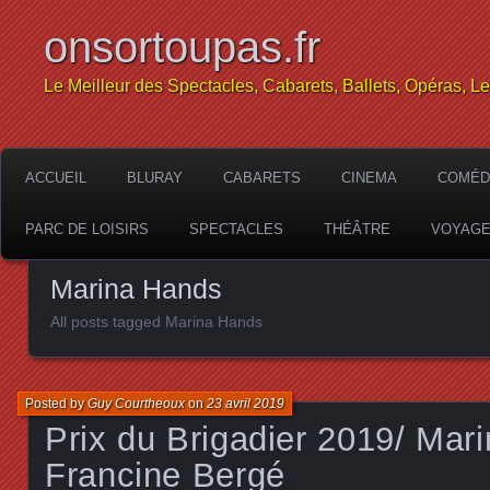
onsortoupas.fr
Le Meilleur des Spectacles, Cabarets, Ballets, Opéras, L
ACCUEIL
BLURAY
CABARETS
CINEMA
COMÉD
PARC DE LOISIRS
SPECTACLES
THÉÂTRE
VOYAG
Marina Hands
All posts tagged Marina Hands
Posted by
Guy Courtheoux
on
23 avril 2019
Prix du Brigadier 2019/ Mar
Francine Bergé