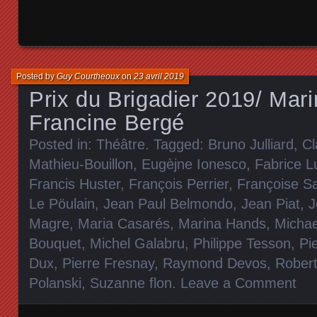
Posted by
Guy Courtheoux
on
23 avril 2019
Prix du Brigadier 2019/ Mar
Francine Bergé
Posted in:
Théâtre
. Tagged:
Bruno Julliard
,
Cl
Mathieu-Bouillon
,
Eugèjne Ionesco
,
Fabrice L
Francis Huster
,
François Perrier
,
Françoise S
Le Pöulain
,
Jean Paul Belmondo
,
Jean Piat
,
J
Magre
,
Maria Casarés
,
Marina Hands
,
Michae
Bouquet
,
Michel Galabru
,
Philippe Tesson
,
Pi
Dux
,
Pierre Fresnay
,
Raymond Devos
,
Robert
Polanski
,
Suzanne flon
.
Leave a Comment