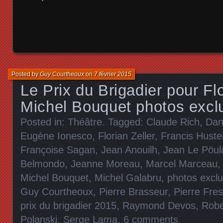
Posted by
Guy Courtheoux
on
7 février 2015
Le Prix du Brigadier pour Flo
Michel Bouquet photos excl
Posted in:
Théâtre
. Tagged:
Claude Rich
,
Dan
Eugène Ionesco
,
Florian Zeller
,
Francis Huste
Françoise Sagan
,
Jean Anouilh
,
Jean Le Pöul
Belmondo
,
Jeanne Moreau
,
Marcel Marceau
Michel Bouquet
,
Michel Galabru
,
photos exclu
Guy Courtheoux
,
Pierre Brasseur
,
Pierre Fre
prix du brigadier 2015
,
Raymond Devos
,
Robe
Polanski
,
Serge Lama
.
6 comments