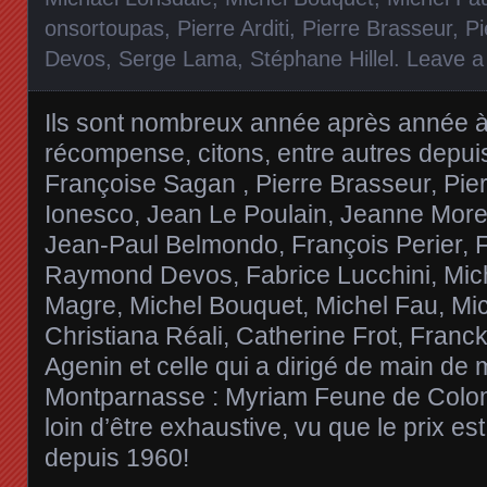
onsortoupas
,
Pierre Arditi
,
Pierre Brasseur
,
Pi
Devos
,
Serge Lama
,
Stéphane Hillel
.
Leave 
Ils sont nombreux année après année à 
récompense, citons, entre autres depuis
Françoise Sagan , Pierre Brasseur, Pie
Ionesco, Jean Le Poulain, Jeanne Mor
Jean-Paul Belmondo, François Perier, F
Raymond Devos, Fabrice Lucchini, Mich
Magre, Michel Bouquet, Michel Fau, Mi
Christiana Réali, Catherine Frot, Franc
Agenin et celle qui a dirigé de main de 
Montparnasse : Myriam Feune de Colomb
loin d’être exhaustive, vu que le prix 
depuis 1960!