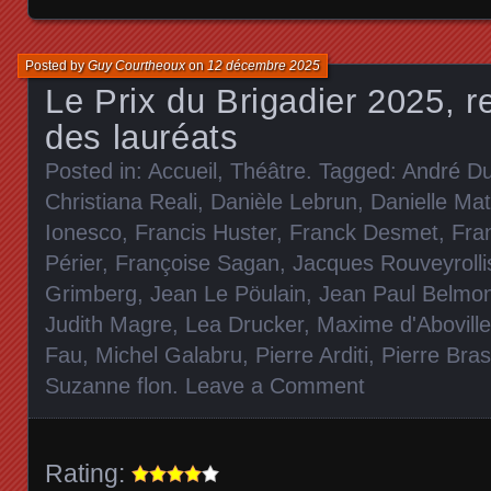
Posted by
Guy Courtheoux
on
12 décembre 2025
Le Prix du Brigadier 2025, 
des lauréats
Posted in:
Accueil
,
Théâtre
. Tagged:
André Du
Christiana Reali
,
Danièle Lebrun
,
Danielle Mat
Ionesco
,
Francis Huster
,
Franck Desmet
,
Fra
Périer
,
Françoise Sagan
,
Jacques Rouveyrolli
Grimberg
,
Jean Le Pöulain
,
Jean Paul Belmo
Judith Magre
,
Lea Drucker
,
Maxime d'Aboville
Fau
,
Michel Galabru
,
Pierre Arditi
,
Pierre Bra
Suzanne flon
.
Leave a Comment
Rating: