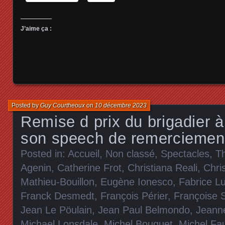
J’aime ça :
Posted by
Guy Courtheoux
on
10 décembre 2023
Remise d prix du brigadier à 
son speech de remerciemen
Posted in:
Accueil
,
Non classé
,
Spectacles
,
T
Agenin
,
Catherine Frot
,
Christiana Reali
,
Chris
Mathieu-Bouillon
,
Eugène Ionesco
,
Fabrice Lu
Franck Desmedt
,
François Périer
,
Françoise 
Jean Le Pöulain
,
Jean Paul Belmondo
,
Jeann
Michael Lonsdale
,
Michel Bouquet
,
Michel Fa