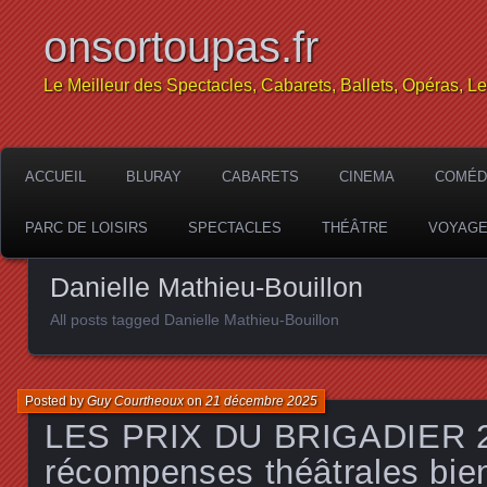
onsortoupas.fr
Le Meilleur des Spectacles, Cabarets, Ballets, Opéras, L
ACCUEIL
BLURAY
CABARETS
CINEMA
COMÉD
PARC DE LOISIRS
SPECTACLES
THÉÂTRE
VOYAG
Danielle Mathieu-Bouillon
All posts tagged Danielle Mathieu-Bouillon
Posted by
Guy Courtheoux
on
21 décembre 2025
LES PRIX DU BRIGADIER 2
récompenses théâtrales bie