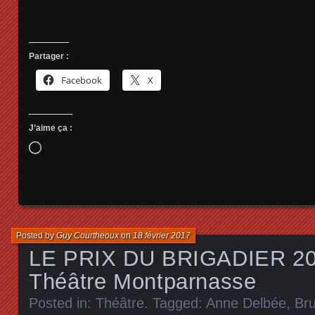
Partager :
Facebook
X
J’aime ça :
Chargement…
Posted by
Guy Courtheoux
on
18 février 2017
LE PRIX DU BRIGADIER 2017
Théâtre Montparnasse
Posted in:
Théâtre
. Tagged:
Anne Delbée
,
Bru