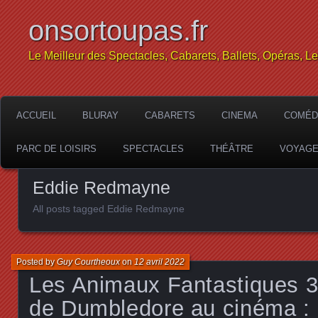
onsortoupas.fr
Le Meilleur des Spectacles, Cabarets, Ballets, Opéras, L
ACCUEIL
BLURAY
CABARETS
CINEMA
COMÉD
PARC DE LOISIRS
SPECTACLES
THÉÂTRE
VOYAG
Eddie Redmayne
All posts tagged Eddie Redmayne
Posted by
Guy Courtheoux
on
12 avril 2022
Les Animaux Fantastiques 3
de Dumbledore au cinéma : 