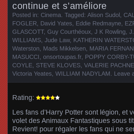
continue et s’améliore
Posted in:
Cinema
. Tagged:
Alison Sudol
,
CA
FOGLER
,
David Yates
,
Eddie Redmayne
,
EZ
GLASCOTT
,
Guy Courthéoux
,
J K Rowling
,
J
WILLIAMS
,
Jude Law
,
KATHERIN WATERST
Waterston
,
Mads Mikkelsen
,
MARIA FERNAN
MASUCCI
,
onsortoupas.fr
,
POPPY CORBY-
COYLE
,
STEVE KLOVES
,
VALERIE PACHN
Victoria Yeates
,
WILLIAM NADYLAM
.
Leave 
Rating:
Les fans d’Harry Potter sont légion, et 
volet des Animaux Fantastiques sous tit
Revient! pour régaler les fans qui ne s