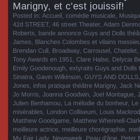
Marigny, et c’est jouissif!
Posted in:
Accueil
,
comédie musicale
,
Musiqu
42d STREET
,
46 street Theater
,
Adam Denm
Roberts
,
bande annonce Guys and Dolls théâ
James
,
Blanches Colombes et vilains messie
Brendan Cull
,
Broadway
,
Carrousel
,
Chatelet
Tony Awards en 1951
,
Clare Halse
,
Delycia B
Emily Goodenough
,
extyraits Guys and Dolls 
Sinatra
,
Gavin Wilkinson
,
GUYS AND DOLLS
Jones
,
infos pratique théâtre Marigny
,
Jack N
Jo Morris
,
Joanna Goodwin
,
Joel Montague
,
Julien Benhamou
,
La mélodie du bonheur
,
Le
misérables
,
London Colliseum
,
Louis Mackrod
Matthew Goodgame
,
Matthew Whennell-Clar
meilleure actrice
,
meilleure chorégraphie
,
meil
My Fair Lady
,
Newsweek
,
Peau d'âne
,
Peter 