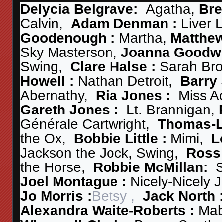
Delycia Belgrave:
Agatha,
Bre
Calvin,
Adam Denman :
Liver 
Goodenough :
Martha,
Matthe
Sky Masterson,
Joanna Goodw
Swing,
Clare Halse :
Sarah Br
Howell :
Nathan Detroit,
Barry
Abernathy,
Ria Jones :
Miss A
Gareth Jones :
Lt. Brannigan,
Générale Cartwright,
Thomas-L
the Ox,
Bobbie Little :
Mimi,
L
Jackson the Jock, Swing,
Ross
the Horse,
Robbie McMillan:
Joel Montague :
Nicely-Nicely 
Jo Morris :
Betsy ,
Jack North 
Alexandra Waite-Roberts :
Ma