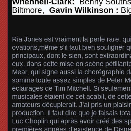
Whennell-Clark:
Benny Southst
Biltmore,
Gavin Wilkinson :
Bi
Ria Jones est vraiment la perle rare, qui
ovations,même s’il faut bien souligner q
principaux, dont le sien, sont extraordi
eux, dans cette mise en scène pétillan
Mear, qui signe aussi la chorégraphie 
somme toute assez simples de Peter Mc
éclairages de Tim Mitchell. Si seulemen
musicales étaient de cet acabit, de cett
amateurs décuplerait. J’ai pris un plais
production. Il faut dire que je faisais to
Luc Choplin qui après avoir créé des s
premières années d’existence de Disney