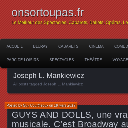
onsortoupas.fr
Le Meilleur des Spectacles, Cabarets, Ballets, Opéras, L
ACCUEIL
BLURAY
CABARETS
CINEMA
COMÉD
PARC DE LOISIRS
SPECTACLES
THÉÂTRE
VOYAG
Joseph L. Mankiewicz
All posts tagged Joseph L. Mankiewicz
Posted by
Guy Courtheoux
on
18 mars 2019
GUYS AND DOLLS, une vra
musicale. C’est Broadway a