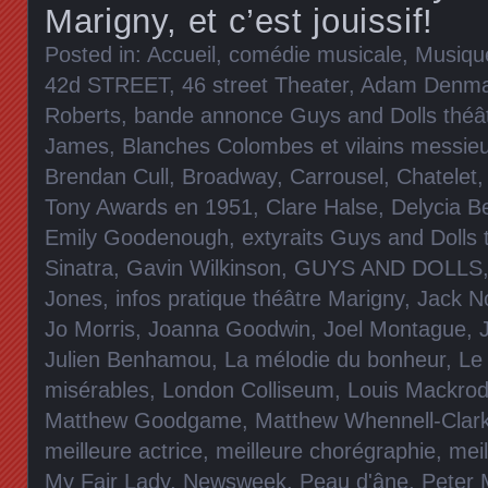
Marigny, et c’est jouissif!
Posted in:
Accueil
,
comédie musicale
,
Musiqu
42d STREET
,
46 street Theater
,
Adam Denm
Roberts
,
bande annonce Guys and Dolls théâ
James
,
Blanches Colombes et vilains messie
Brendan Cull
,
Broadway
,
Carrousel
,
Chatelet
Tony Awards en 1951
,
Clare Halse
,
Delycia B
Emily Goodenough
,
extyraits Guys and Dolls 
Sinatra
,
Gavin Wilkinson
,
GUYS AND DOLLS
Jones
,
infos pratique théâtre Marigny
,
Jack N
Jo Morris
,
Joanna Goodwin
,
Joel Montague
,
Julien Benhamou
,
La mélodie du bonheur
,
Le
misérables
,
London Colliseum
,
Louis Mackrod
Matthew Goodgame
,
Matthew Whennell-Clar
meilleure actrice
,
meilleure chorégraphie
,
meil
My Fair Lady
,
Newsweek
,
Peau d'âne
,
Peter 