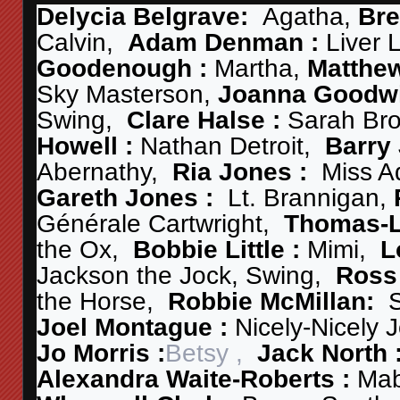
Delycia Belgrave:
Agatha,
Bre
Calvin,
Adam Denman :
Liver 
Goodenough :
Martha,
Matthe
Sky Masterson,
Joanna Goodw
Swing,
Clare Halse :
Sarah Br
Howell :
Nathan Detroit,
Barry
Abernathy,
Ria Jones :
Miss A
Gareth Jones :
Lt. Brannigan,
Générale Cartwright,
Thomas-L
the Ox,
Bobbie Little :
Mimi,
L
Jackson the Jock, Swing,
Ross
the Horse,
Robbie McMillan:
Joel Montague :
Nicely-Nicely 
Jo Morris :
Betsy ,
Jack North 
Alexandra Waite-Roberts :
Ma