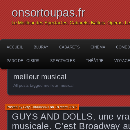
onsortoupas.fr
Le Meilleur des Spectacles, Cabarets, Ballets, Opéras, L
ACCUEIL
BLURAY
CABARETS
CINEMA
COMÉD
PARC DE LOISIRS
SPECTACLES
THÉÂTRE
VOYAG
meilleur musical
All posts tagged meilleur musical
Posted by
Guy Courtheoux
on
18 mars 2019
GUYS AND DOLLS, une vra
musicale. C’est Broadway a