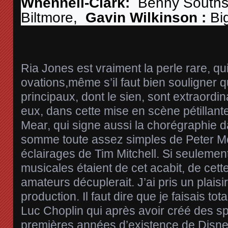
Whennell-Clark:
Benny Southst
Biltmore,
Gavin Wilkinson :
Bi
Ria Jones est vraiment la perle rare, qui
ovations,même s’il faut bien souligner q
principaux, dont le sien, sont extraordi
eux, dans cette mise en scène pétillan
Mear, qui signe aussi la chorégraphie 
somme toute assez simples de Peter Mc
éclairages de Tim Mitchell. Si seulemen
musicales étaient de cet acabit, de cett
amateurs décuplerait. J’ai pris un plais
production. Il faut dire que je faisais to
Luc Choplin qui après avoir créé des s
premières années d’existence de Disney