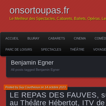
onsortoupas.fr
Le Meilleur des Spectacles, Cabarets, Ballets, Opéras, L
ACCUEIL
BLURAY
CABARETS
CINEMA
COMÉD
PARC DE LOISIRS
SPECTACLES
THÉÂTRE
VOYAG
Benjamin Egner
All posts tagged Benjamin Egner
Posted by
Guy Courtheoux
on
14 octobre 2023
LE REPAS DES FAUVES, su
au Théâtre Hébertot, ITV de 