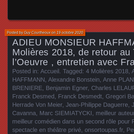
Posted by
Guy Courtheoux
on
19 octobre 2020
ADIEU MONSIEUR HAFFMA
Molières 2018, de retour au
l’Oeuvre , entretien avec F
Posted in:
Accueil
. Tagged:
4 Molières 2018
,
HAFFMANN
,
Alexandre Bonstein
,
Anne PLAN
BRENIERE
,
Benjamin Egner
,
Charles LELAU
Franck Desmed
,
Franck Desmedt
,
Gregori B
Herrade Von Meier
,
Jean-Philippe Daguerre
,
Cavanna
,
Marc SIEMIATYCKI
,
meilleur auteu
meilleur comédien dans un second rôle pour
spectacle en théâtre privé
,
onsortoupas.fr
,
Pe