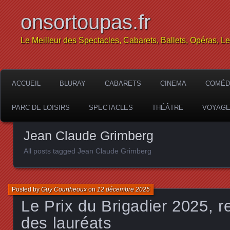
onsortoupas.fr
Le Meilleur des Spectacles, Cabarets, Ballets, Opéras, L
ACCUEIL
BLURAY
CABARETS
CINEMA
COMÉD
PARC DE LOISIRS
SPECTACLES
THÉÂTRE
VOYAG
Jean Claude Grimberg
All posts tagged Jean Claude Grimberg
Posted by
Guy Courtheoux
on
12 décembre 2025
Le Prix du Brigadier 2025, 
des lauréats