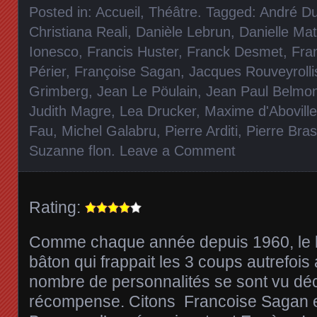
Posted in:
Accueil
,
Théâtre
. Tagged:
André Du
Christiana Reali
,
Danièle Lebrun
,
Danielle Mat
Ionesco
,
Francis Huster
,
Franck Desmet
,
Fra
Périer
,
Françoise Sagan
,
Jacques Rouveyrolli
Grimberg
,
Jean Le Pöulain
,
Jean Paul Belmo
Judith Magre
,
Lea Drucker
,
Maxime d'Aboville
Fau
,
Michel Galabru
,
Pierre Arditi
,
Pierre Bra
Suzanne flon
.
Leave a Comment
Rating:
Comme chaque année depuis 1960, le br
bâton qui frappait les 3 coups autrefois 
nombre de personnalités se sont vu déc
récompense. Citons Francoise Sagan e