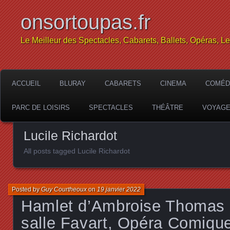
onsortoupas.fr
Le Meilleur des Spectacles, Cabarets, Ballets, Opéras, L
ACCUEIL
BLURAY
CABARETS
CINEMA
COMÉD
PARC DE LOISIRS
SPECTACLES
THÉÂTRE
VOYAG
Lucile Richardot
All posts tagged Lucile Richardot
Posted by
Guy Courtheoux
on
19 janvier 2022
Hamlet d’Ambroise Thomas d
salle Favart, Opéra Comiqu