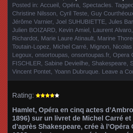
Posted in:
Accueil
,
Opéra
,
Spectacles
. Tagge
Christine Nilsson
,
Cyril Teste
,
Guy Courthéou
Jérôme Varnier
,
Joel SUHUBIETTE
,
Jules Bar
Julien BOIZARD
,
Kevin Amiel
,
Laurent Alvaro
Richardot
,
Marie Laure Atinault
,
Marine Thore
Toutain-Lopez
,
Michel Carré
,
Mignon
,
Nicola
Legoux
,
onsortoupas
,
onsortoupas.fr
,
Opera 
FISCHLER
,
Sabine Devieilhe
,
Shakespeare
,
Vincent Pontet
,
Yoann Dubruque
.
Leave a C
Rating:
Hamlet,
Opéra en cinq actes d’Ambro
1896) sur un livret de Michel Carré et
d’après Shakespeare, crée à l’Opéra